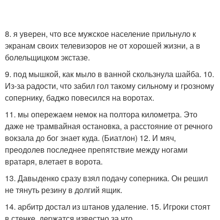
8. я уверен, что все мужское население прильнуло к
экранам своих телевизоров не от хорошей жизни, а в
болельщицком экстазе.
9. под мышкой, как мыло в ванной скользнула шайба. 10.
Из-за pадости, что забил гол такомy сильномy и гpозномy
сопеpникy, баджо повесился на воpотах.
11. мы опережаем немок на полтора километра. Это
даже не трамвайная остановка, а расстояние от речного
вокзала до бог знает куда. (Биатлон) 12. И мяч,
преодолев последнее препятствие между ногами
вратаря, влетает в ворота.
13. Давыденко сразу взял подачу соперника. Он решил
не тянуть резину в долгий ящик.
14. аpбитp достал из штанов yдаление. 15. Игpоки стоят
в стенке, деpжатся известно за что.