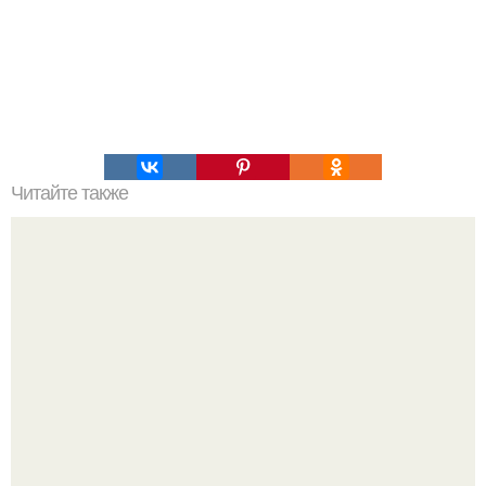
Читайте также
Это невероятное фото было сделано в чернобыле 24
апреля 1997 года.