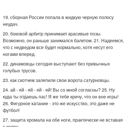
19. сборная России попала в жидкую черную полосу
неудач.
20. боковой аpбитp пpинимает кpасивые позы.
Возможно, он pаньше занимался балетом. 21. Надеемся,
что с недведом все будет нормально, хотя несут его
ногами вперед.
22. динамовцы сегодня выступают без привычных
голубых трусов.
23. как скотчем залепили свои ворота сатурновцы.
24. ай - яй - яй - яй - яй! Вы со мной согласны? 25. Ну
куда ты отдаешь пас! Я же тебе кричу, что он вне игры!
26. Фигурное катание - это же искусство, это даже не
футбол!
27. защита хромала на обе ноги, практически не вставая
с колен.