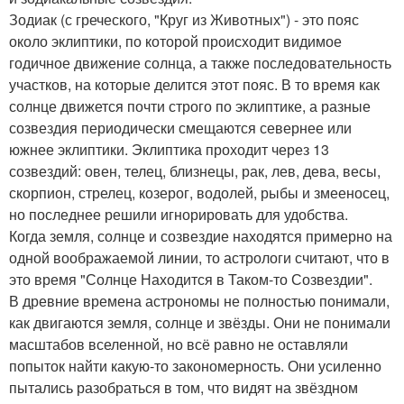
Зодиак (с греческого, "Круг из Животных") - это пояс
около эклиптики, по которой происходит видимое
годичное движение солнца, а также последовательность
участков, на которые делится этот пояс. В то время как
солнце движется почти строго по эклиптике, а разные
созвездия периодически смещаются севернее или
южнее эклиптики. Эклиптика проходит через 13
созвездий: овен, телец, близнецы, рак, лев, дева, весы,
скорпион, стрелец, козерог, водолей, рыбы и змееносец,
но последнее решили игнорировать для удобства.
Когда земля, солнце и созвездие находятся примерно на
одной воображаемой линии, то астрологи считают, что в
это время "Солнце Находится в Таком-то Созвездии".
В древние времена астрономы не полностью понимали,
как двигаются земля, солнце и звёзды. Они не понимали
масштабов вселенной, но всё равно не оставляли
попыток найти какую-то закономерность. Они усиленно
пытались разобраться в том, что видят на звёздном