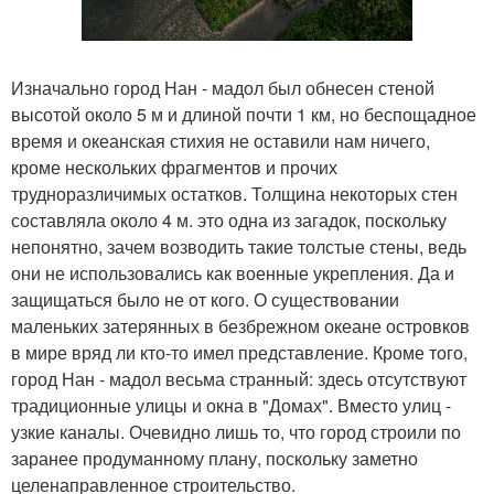
Изначально город Нан - мадол был обнесен стеной
высотой около 5 м и длиной почти 1 км, но беспощадное
время и океанская стихия не оставили нам ничего,
кроме нескольких фрагментов и прочих
трудноразличимых остатков. Толщина некоторых стен
составляла около 4 м. это одна из загадок, поскольку
непонятно, зачем возводить такие толстые стены, ведь
они не использовались как военные укрепления. Да и
защищаться было не от кого. О существовании
маленьких затерянных в безбрежном океане островков
в мире вряд ли кто-то имел представление. Кроме того,
город Нан - мадол весьма странный: здесь отсутствуют
традиционные улицы и окна в "Домах". Вместо улиц -
узкие каналы. Очевидно лишь то, что город строили по
заранее продуманному плану, поскольку заметно
целенаправленное строительство.