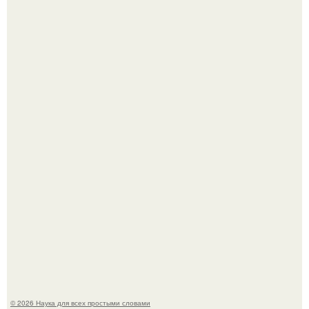
Физики существование глюбола - новой формы материи
подтвердили.
Пока вы читаете это, марсоход Curiosity поднимает
очередную порцию красной пыли. 6.
© 2026 Наука для всех простыми словами