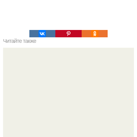
Читайте также
Можно ли вылечиться от коронавируса? Как лечиться от
коронавируса