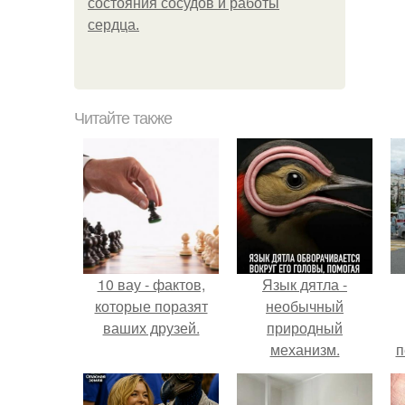
состояния сосудов и работы
сердца.
Читайте также
10 вау - фактов,
Язык дятла -
которые поразят
необычный
ваших друзей.
природный
механизм.
п