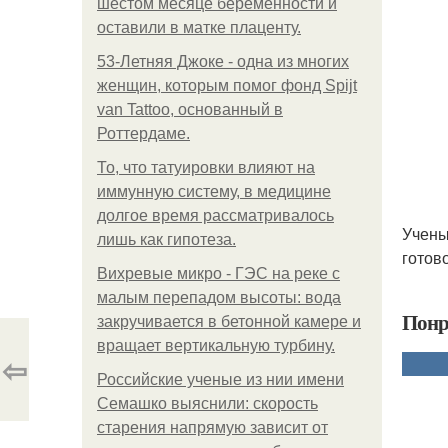
шестом месяце беременности и
оставили в матке плаценту.
53-Летняя Джоке - одна из многих
женщин, которым помог фонд Spijt
van Tattoo, основанный в
Роттердаме.
То, что татуировки влияют на
иммунную систему, в медицине
долгое время рассматривалось
Учены
лишь как гипотеза.
готов
Вихревые микро - ГЭС на реке с
малым перепадом высоты: вода
Понр
закручивается в бетонной камере и
вращает вертикальную турбину.
⇦
Российские ученые из нии имени
Семашко выяснили: скорость
старения напрямую зависит от