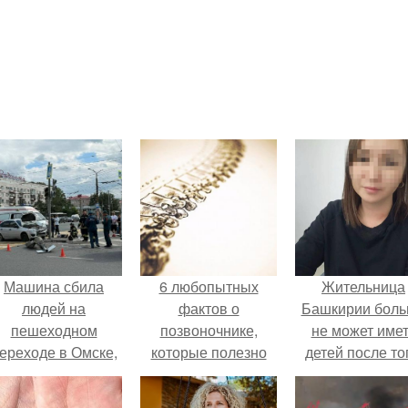
Машина сбила
6 любопытных
Жительница
людей на
фактов о
Башкирии бол
пешеходном
позвоночнике,
не может име
ереходе в Омске,
которые полезно
детей после то
пострадали 8
знать всем.
как медики сдел
человек.
ей аборт на ше