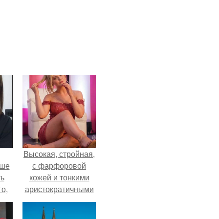
Высокая, стройная,
ьше
с фарфоровой
ть
кожей и тонкими
го,
аристократичными
али
чертами, эль
стом
выглядит так, будто