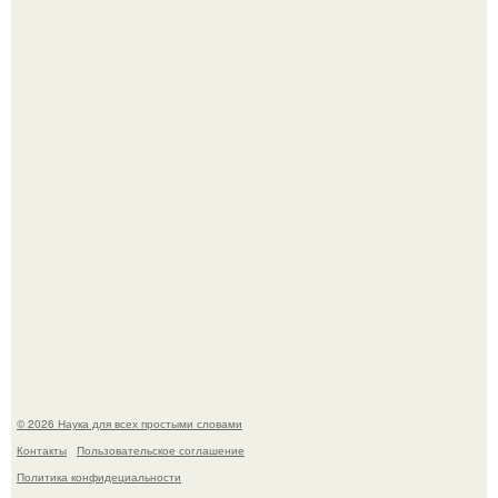
Мистические тайны кельнского собора.
53-Летняя Джоке - одна из многих женщин, которым
помог фонд Spijt van Tattoo, основанный в Роттердаме.
© 2026 Наука для всех простыми словами
Контакты
Пользовательское соглашение
Политика конфидециальности