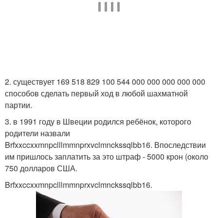
2. существует 169 518 829 100 544 000 000 000 000 000
способов сделать первый ход в любой шахматной
партии.
3. в 1991 году в Швеции родился ребёнок, которого
родители назвали
Brfxxccxxmnpclllmmnprxvclmnckssqlbb16. Впоследствии
им пришлось заплатить за это штраф - 5000 крон (около
750 долларов США.
Brfxxccxxmnpclllmmnprxvclmnckssqlbb16.