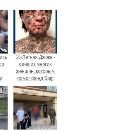
ись
53-Летняя Джоке -
со
одна из многих
женщин, которым
и
помог фонд Spijt
всё
van Tattoo,
основанный в
о
Роттердаме.
ган