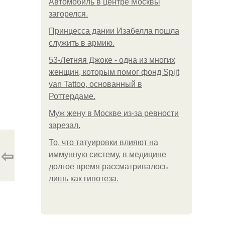
Автомобиль в центре Москвы
загорелся.
Принцесса дании Изабелла пошла
служить в армию.
53-Летняя Джоке - одна из многих
женщин, которым помог фонд Spijt
van Tattoo, основанный в
Роттердаме.
Mуж жену в Москве из-за ревности
зарезал.
То, что татуировки влияют на
⇦
иммунную систему, в медицине
долгое время рассматривалось
лишь как гипотеза.