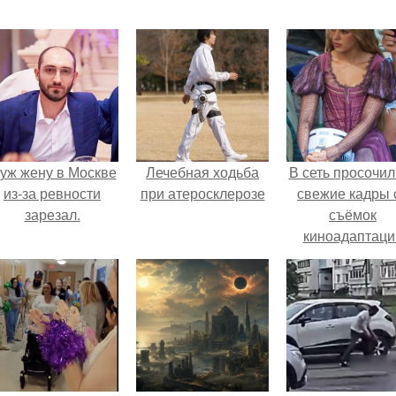
уж жену в Москве
Лечебная ходьба
В сеть просочил
из-за ревности
при атеросклерозе
свежие кадры 
зарезал.
съёмок
киноадаптаци
"Рапунцель", и 
внимание
моментальн
оказалось
приковано к Ти
крофт.