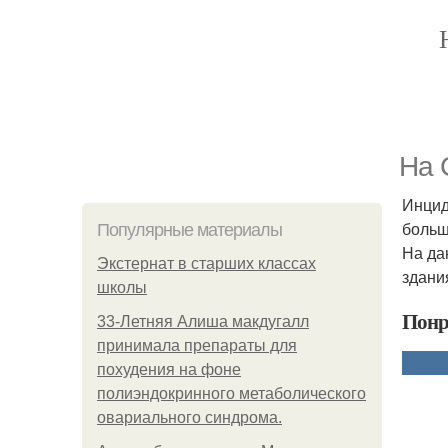
На 
Инцид
больш
Популярные материалы
На да
Экстернат в старших классах
здани
школы
Понр
33-Летняя Алиша макдугалл
принимала препараты для
похудения на фоне
полиэндокринного метаболического
овариального синдрома.