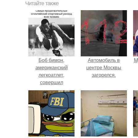
Читайте также
Боб бимон,
Автомобиль в
M
американский
центре Москвы
легкоатлет,
загорелся.
совершил
выдающийся
прыжок в длину на
8, 90 метра (29, 1
фута) на
олимпийских играх
1968 года в мехико.