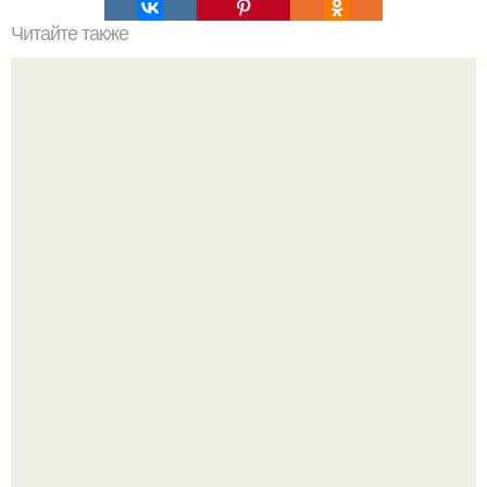
Читайте также
Мифические птицы. В мифологии разных стран большое
место занимают образы птиц.
Думаете, лето автоматически решит проблему дефицита