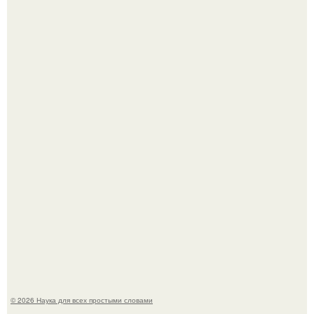
Мистические тайны кельнского собора.
ИИ сделает богаче всех - и особенно тех, кто
зарабатывает меньше всего.
© 2026 Наука для всех простыми словами