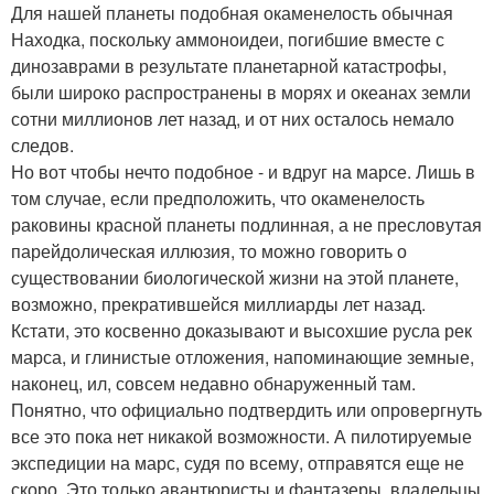
Для нашей планеты подобная окаменелость обычная
Находка, поскольку аммоноидеи, погибшие вместе с
динозаврами в результате планетарной катастрофы,
были широко распространены в морях и океанах земли
сотни миллионов лет назад, и от них осталось немало
следов.
Но вот чтобы нечто подобное - и вдруг на марсе. Лишь в
том случае, если предположить, что окаменелость
раковины красной планеты подлинная, а не пресловутая
парейдолическая иллюзия, то можно говорить о
существовании биологической жизни на этой планете,
возможно, прекратившейся миллиарды лет назад.
Кстати, это косвенно доказывают и высохшие русла рек
марса, и глинистые отложения, напоминающие земные,
наконец, ил, совсем недавно обнаруженный там.
Понятно, что официально подтвердить или опровергнуть
все это пока нет никакой возможности. А пилотируемые
экспедиции на марс, судя по всему, отправятся еще не
скоро. Это только авантюристы и фантазеры, владельцы