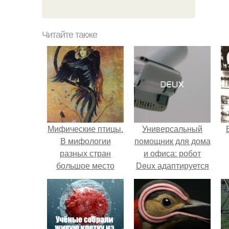
Читайте также
Мифические птицы.
Универсальный
В мифологии
помощник для дома
разных стран
и офиса: робот
большое место
Deux адаптируется
занимают образы
к разным задачам.
птиц.