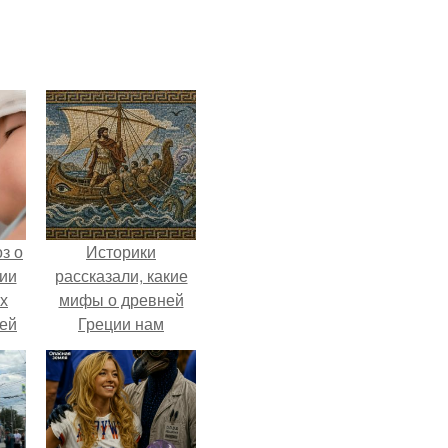
з о
Историки
ии
рассказали, какие
х
мифы о древней
тей
Греции нам
навязало кино.