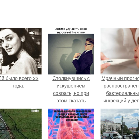
Ей было всего 22
Столкнувшись с
Мрачный прогно
года.
искушением
распространен
соврать, но при
бактериальны
этом сказать
инфекций у де
правду, можно
вышел.
значительно
укрепить как
психическое, так и
физическое