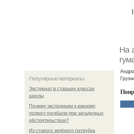
На 
гум
Андро
Грузч
Популярные материалы
Экстернат в старших классах
Понр
школы
Почему экспедиции к южному
полюсу погибали при загадочных
обстоятельствах?
Из старого зелёного патрубка