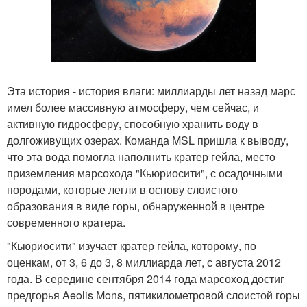
Эта история - история влаги: миллиарды лет назад марс
имел более массивную атмосферу, чем сейчас, и
активную гидросферу, способную хранить воду в
долгоживущих озерах. Команда MSL пришла к выводу,
что эта вода помогла наполнить кратер гейла, место
приземления марсохода "Кьюриосити", с осадочными
породами, которые легли в основу слоистого
образования в виде горы, обнаруженной в центре
современного кратера.
"Кьюриосити" изучает кратер гейла, которому, по
оценкам, от 3, 6 до 3, 8 миллиарда лет, с августа 2012
года. В середине сентября 2014 года марсоход достиг
предгорья Aeolis Mons, пятикилометровой слоистой горы