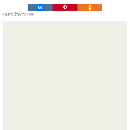
Читайте также
Стивен кинг о запуске первого искусственного спутника
земли - 4 октября 1957 года.