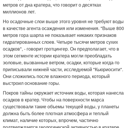
метров от дна кратера, что говорит о десятках
миллионов лет.
Но осадочные слои выше этого уровня не требуют воды
в качестве агента осаждения или изменения. "Выше 800
метров гора шарпа не показывает никаких признаков
гидратированных слоев. Четыре тысячи метров сухих
осадков", - говорит гротцингер. Он предполагает, что в
этом сегменте истории кратера могли преобладать
эоловые, вызванные ветром, осадки, которые когда-то
приписывали нижней части, исследуемой "Кьюриосити".
Они сложились после влажного периода, который
выстроил основание горы.
Покров тайны окружает источник воды, которая нанесла
осадков в кратер. Чтобы на поверхности марса
существовали такие объемы текущей воды, у планеты
должна быть более плотная атмосфера и теплый
климат, наличие которых, впрочем, частично
подтверждается геологической активностью в кратере