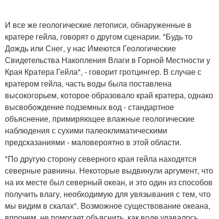
И все же геологические летописи, обнаруженные в
кратере гейла, говорят о другом сценарии. "Будь то
Дождь или Снег, у нас Имеются Геологические
Свидетельства Накопления Влаги в Горной Местности у
Края Кратера Гейла", - говорит гротцингер. В случае с
кратером гейла, часть воды была поставлена
высокогорьем, которое образовало край кратера, однако
высвобождение подземных вод - стандартное
объяснение, примиряющее влажные геологические
наблюдения с сухими палеоклиматическими
предсказаниями - маловероятно в этой области.
"По другую сторону северного края гейла находятся
северные равнины. Некоторые выдвинули аргумент, что
на их месте был северный океан, и это один из способов
получить влагу, необходимую для увязывания с тем, что
мы видим в скалах". Возможное существование океана,
впрочем, не помогает объяснить, как воде удавалось