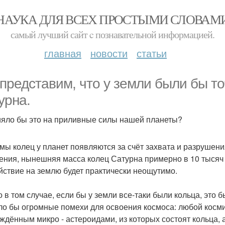
НАУКА ДЛЯ ВСЕХ ПРОСТЫМИ СЛОВАМ
самый лучший сайт c познавательной информацией.
главная
новости
статьи
представим, что у земли были бы точ
урна.
яло бы это на приливные силы нашей планеты?
мы колец у планет появляются за счёт захвата и разрушен
ения, нынешняя масса колец Сатурна примерно в 10 тысяч
йствие на землю будет практически неощутимо.
о в том случае, если бы у земли все-таки были кольца, это 
ло бы огромные помехи для освоения космоса: любой косми
ждённым микро - астероидами, из которых состоят кольца, а