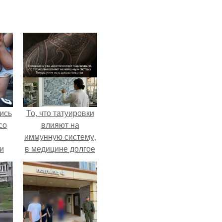
ись
То, что татуировки
со
влияют на
иммунную систему,
и
в медицине долгое
всё
время
рассматривалось
о
лишь как гипотеза.
ган