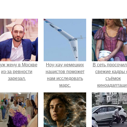
уж жену в Москве
Ноу-хау немецких
В сеть просочил
из-за ревности
нацистов поможет
свежие кадры 
зарезал.
нам исследовать
съёмок
марс.
киноадаптаци
"Рапунцель", и 
внимание
моментальн
оказалось
приковано к Ти
крофт.