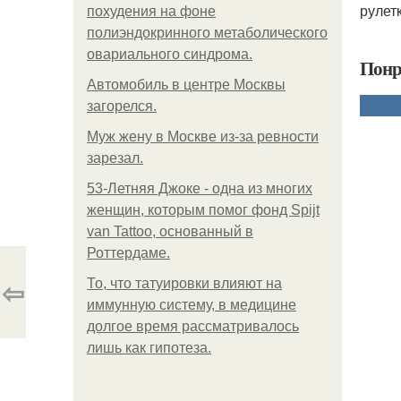
рулетк
похудения на фоне
полиэндокринного метаболического
овариального синдрома.
Понр
Автомобиль в центре Москвы
загорелся.
Mуж жену в Москве из-за ревности
зарезал.
53-Летняя Джоке - одна из многих
женщин, которым помог фонд Spijt
van Tattoo, основанный в
Роттердаме.
⇦
То, что татуировки влияют на
иммунную систему, в медицине
долгое время рассматривалось
лишь как гипотеза.