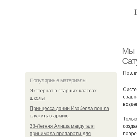
Мы 
Сат
Повли
Популярные материалы
Систе
Экстернат в старших классах
сравн
школы
возде
Принцесса дании Изабелла пошла
служить в армию.
Тольк
созда
33-Летняя Алиша макдугалл
повре
принимала препараты для