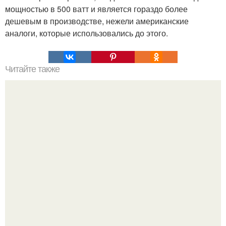
мощностью в 500 ватт и является гораздо более
дешевым в производстве, нежели американские
аналоги, которые использовались до этого.
Читайте также
Колосс родосский. Древнегреческий автор Филон так
писал об этом острове: "остров Родос лежит в
бескрайнем море.