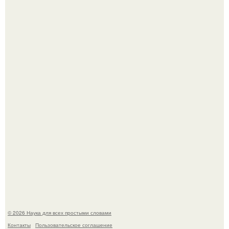
Мистические тайны кельнского собора.
То, что татуировки влияют на иммунную систему, в
медицине долгое время рассматривалось лишь как
гипотеза.
© 2026 Наука для всех простыми словами
Контакты
Пользовательское соглашение