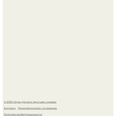
Эти занятия старение мозга замедлили.
Пока вы читаете это, марсоход Curiosity поднимает
очередную порцию красной пыли. 6.
© 2026 Наука для всех простыми словами
Контакты
Пользовательское соглашение
Политика конфидециальности