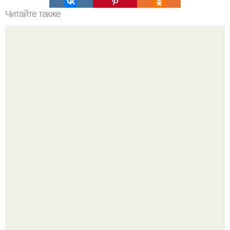
Читайте также
Алексей Ананенко Валерий Беспалов и Борис Баранов.
Забытые герои. Чернобыльские дайверы.
Ей было всего 22 года.