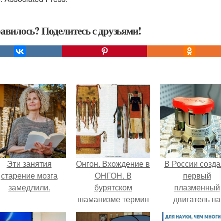
авилось? Поделитесь с друзьями!
Эти занятия
Онгон. Вхождение в
В России созд
старение мозга
ОНГОН. В
первый
замедлили.
бурятском
плазменный
шаманизме термин
двигатель на
онгон означает
криптоне.