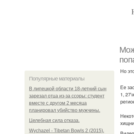
Мож
поп
Но эт
Популярные материалы
Ее за
В липецкой области 18-летний сын
1, 27
зарезал отца из-за ссоры: студент
регио
вместе с другом 2 месяца
планировал убийство мужчины.
Некот
Целебная сила отказа.
хищни
Wychazel - Tibetan Bowls 2 (2015).
Видео: