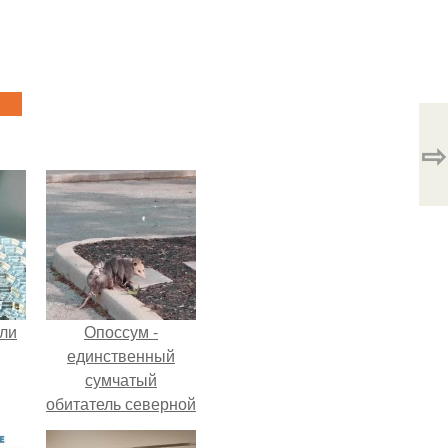
⇨
али
Опоссум -
единственный
сумчатый
обитатель северной
америки.