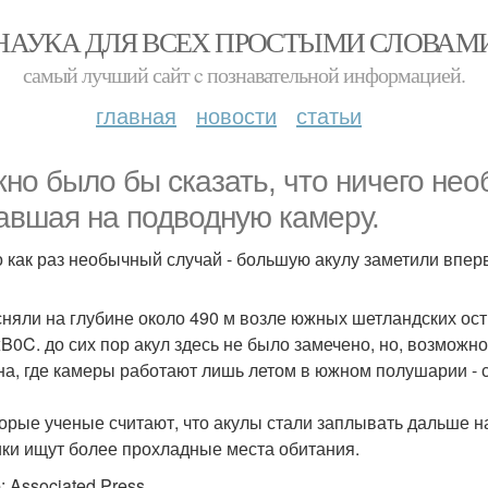
НАУКА ДЛЯ ВСЕХ ПРОСТЫМИ СЛОВАМ
самый лучший сайт c познавательной информацией.
главная
новости
статьи
но было бы сказать, что ничего необ
авшая на подводную камеру.
о как раз необычный случай - большую акулу заметили впер
сняли на глубине около 490 м возле южных шетландских ост
\xB0C. до сих пор акул здесь не было замечено, но, возможно
на, где камеры работают лишь летом в южном полушарии - 
орые ученые считают, что акулы стали заплывать дальше на 
ки ищут более прохладные места обитания.
 Associated Press.