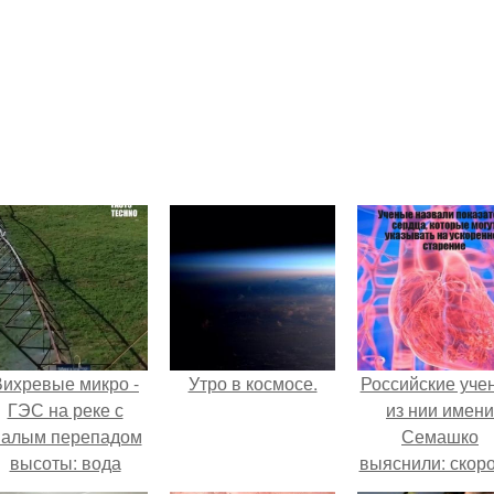
Вихревые микро -
Утро в космосе.
Российские уче
ГЭС на реке с
из нии имени
алым перепадом
Семашко
высоты: вода
выяснили: скоро
закручивается в
старения напря