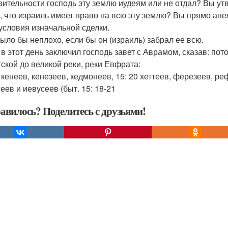
вительности господь эту землю иудеям или не отдал? Вы утв
о, что израиль имеет право на всю эту землю? Вы прямо апел
условия изначальной сделки.
 было бы неплохо, если бы он (израиль) забрал ее всю.
8 в этот день заключил господь завет с Аврамом, сказав: по
тской до великой реки, реки Евфрата:
9 кенеев, кенезеев, кедмонеев, 15: 20 хеттеев, ферезеев, р
еев и иевусеев (быт. 15: 18-21
авилось? Поделитесь с друзьями!