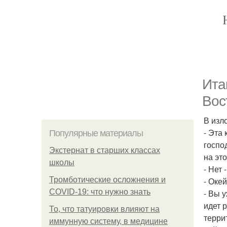
Ита
Вос
В изл
- Эта
Популярные материалы
госпо
Экстернат в старших классах
на эт
школы
- Нет 
Тромботические осложнения и
- Окей
COVID-19: что нужно знать
- Вы 
идет 
То, что татуировки влияют на
терри
иммунную систему, в медицине