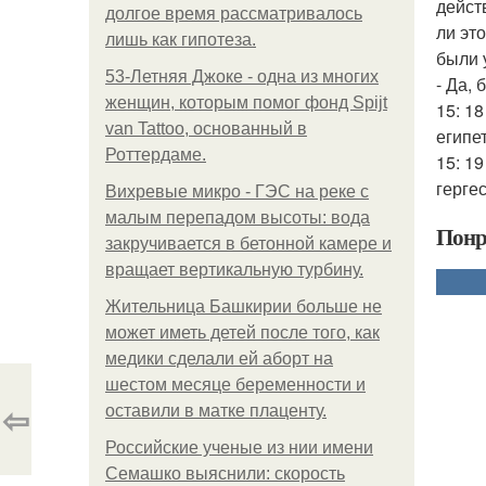
дейст
долгое время рассматривалось
ли эт
лишь как гипотеза.
были 
53-Летняя Джоке - одна из многих
- Да,
женщин, которым помог фонд Spijt
15: 1
van Tattoo, основанный в
египе
Роттердаме.
15: 1
гергес
Вихревые микро - ГЭС на реке с
малым перепадом высоты: вода
Понр
закручивается в бетонной камере и
вращает вертикальную турбину.
Жительница Башкирии больше не
может иметь детей после того, как
медики сделали ей аборт на
шестом месяце беременности и
⇦
оставили в матке плаценту.
Российские ученые из нии имени
Семашко выяснили: скорость