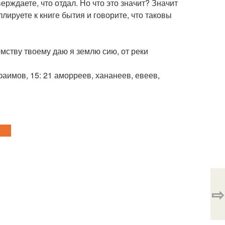
ерждаете, что отдал. Но что это значит? Значит
лируете к книге бытия и говорите, что таковы
томству твоему даю я землю сию, от реки
ефаимов, 15: 21 аморреев, хананеев, евеев,
⇨