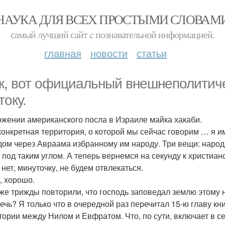
НАУКА ДЛЯ ВСЕХ ПРОСТЫМИ СЛОВАМ
самый лучший сайт c познавательной информацией.
главная
новости
статьи
к, вот официальный внешнеполитич
току.
ожении американского посла в Израиле майка хакаби.
 конкретная территория, о которой мы сейчас говорим … я 
дом через Авраама избранному им народу. Три вещи: народ
о под таким углом. А теперь вернемся на секунду к христиан
- нет, минуточку, не будем отвлекаться.
, хорошо.
уже трижды повторили, что господь заповедал землю этому 
речь? Я только что в очередной раз перечитал 15-ю главу кн
тории между Нилом и Евфратом. Что, по сути, включает в се