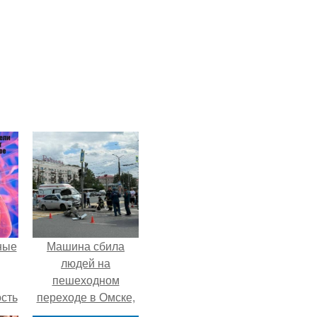
ные
Машина сбила
людей на
пешеходном
сть
переходе в Омске,
мую
пострадали 8