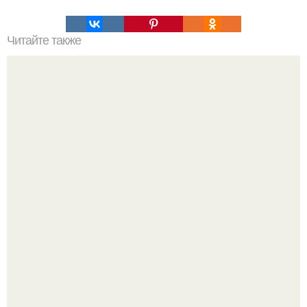
Читайте также
Космос. Автоматическая межпланетная станция Cassini
с помощью бортовой камеры сделала новый снимок
сразу двух спутников Сатурна.