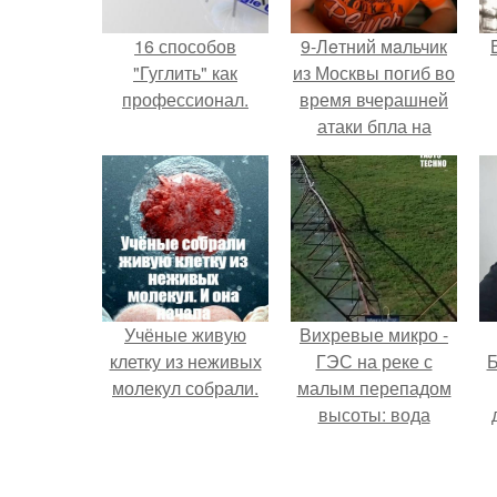
16 способов
9-Лeтний мaльчик
"Гуглить" как
из Москвы погиб во
профессионал.
время вчерашней
атаки бпла на
пляже под
Геленджиком.
Учёные живую
Вихревые микро -
клетку из неживых
ГЭС на реке с
Б
молекул собрали.
малым перепадом
высоты: вода
закручивается в
к
бетонной камере и
е
вращает