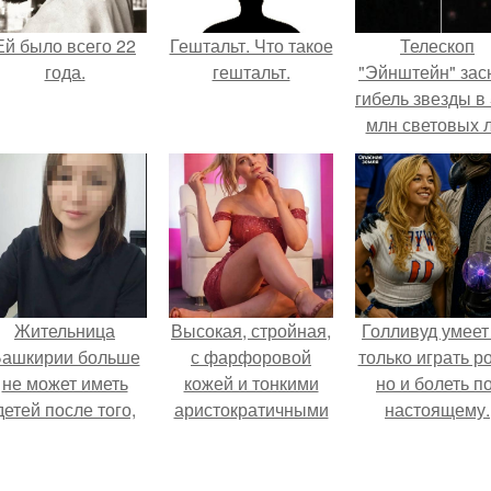
Ей было всего 22
Гештальт. Что такое
Телескоп
года.
гештальт.
"Эйнштейн" зас
гибель звезды в
млн световых 
от земли.
Жительница
Высокая, стройная,
Голливуд умеет
ашкирии больше
с фарфоровой
только играть р
не может иметь
кожей и тонкими
но и болеть по
детей после того,
аристократичными
настоящему.
ак медики сделали
чертами, эль
й аборт на шестом
выглядит так, будто
месяце
сошла с полотна