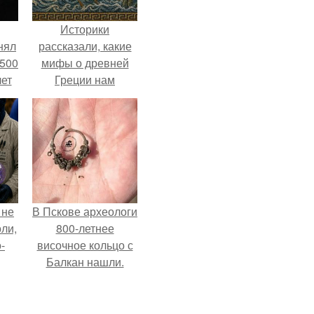
Историки
нял
рассказали, какие
 500
мифы о древней
лет
Греции нам
навязало кино.
 не
В Пскове археологи
оли,
800-летнее
-
височное кольцо с
Балкан нашли.