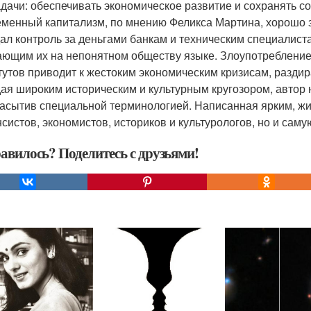
адачи: обеспечивать экономическое развитие и сохранять с
менный капитализм, по мнению Феликса Мартина, хорошо з
дал контроль за деньгами банкам и техническим специалист
ающим их на непонятном обществу языке. Злоупотребление
тутов приводит к жестоким экономическим кризисам, разд
ая широким историческим и культурным кругозором, автор 
асытив специальной терминологией. Написанная ярким, жи
систов, экономистов, историков и культурологов, но и сам
авилось? Поделитесь с друзьями!