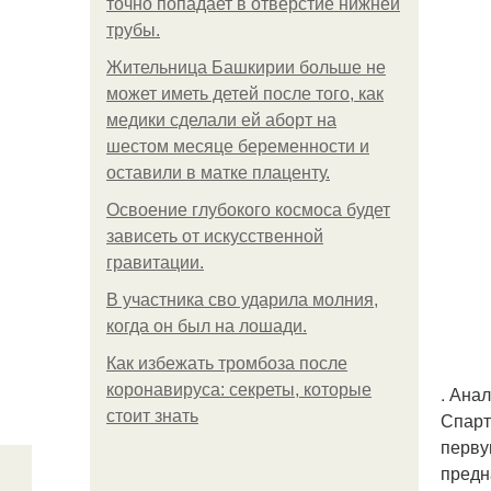
точно попадает в отверстие нижней
трубы.
Жительница Башкирии больше не
может иметь детей после того, как
медики сделали ей аборт на
шестом месяце беременности и
оставили в матке плаценту.
Освоение глубокого космоса будет
зависеть от искусственной
гравитации.
В участника сво ударила молния,
когда он был на лошади.
Как избежать тромбоза после
коронавируса: секреты, которые
. Ана
стоит знать
Спарт
перву
предн