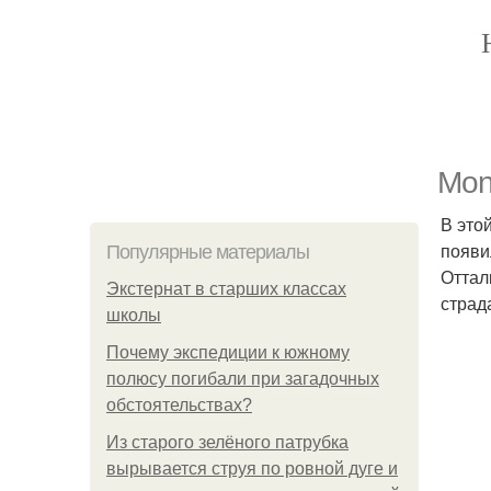
Mon
В это
появи
Популярные материалы
Оттал
Экстернат в старших классах
страд
школы
Почему экспедиции к южному
полюсу погибали при загадочных
обстоятельствах?
Из старого зелёного патрубка
вырывается струя по ровной дуге и