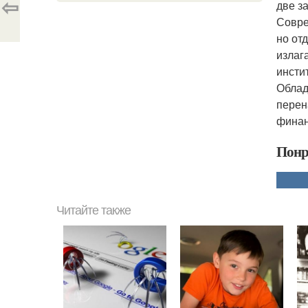
⇦
две з
Совре
но от
излаг
инсти
Облад
перен
финан
Понр
Читайте также