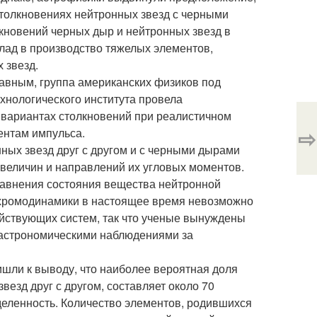
толкновениях нейтронных звезд с черными
лкновений черных дыр и нейтронных звезд в
клад в производство тяжелых элементов,
 звезд.
лавным, группа американских физиков под
ехнологического института провела
 вариантах столкновений при реалистичном
⇨
ентам импульса.
ных звезд друг с другом и с черными дырами
 величин и направлений их угловых моментов.
равнения состояния вещества нейтронной
 хромодинамики в настоящее время невозможно
ействующих систем, так что ученые вынуждены
 астрономическими наблюдениями за
шли к выводу, что наиболее вероятная доля
езд друг с другом, составляет около 70
еделенность. Количество элементов, родившихся