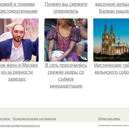
кожей и тонкими
Почему вы сможете
височное кольц
ристократичными
определить
Балкан нашли
чертами, эль
географические
ыглядит так, будто
координаты по
сошла с полотна
звездам?
художника.
уж жену в Москве
В сеть просочились
Мистические та
из-за ревности
свежие кадры со
кельнского собо
зарезал.
съёмок
киноадаптации
"Рапунцель", и всё
внимание
моментально
оказалось
онтакты
Пользовательское соглашение
Обратная связь
приковано к Тиган
олитика конфидециальности
Копирование разрешено при у
крофт.