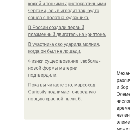
кожей и тонкими аристократичными
чертами, эль выглядит так, будто
сошла с полотна художника.
В России создали первый
плазменный двигатель на криптоне.
В участника сво ударила молния,
когда он был на лошади.
Физики существование глюбола -
новой формы материи
Механ
подтвердили.
разли
Пока вы читаете это, марсоход
и бор
Curiosity поднимает очередную
Элеме
порцию красной пыли. 6.
число
время
явлен
элеме
может