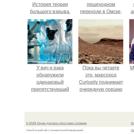
История теории
пешеходном
большого взрыва.
переходе в Омске,
а
пострадали 8
человек.
в
У вич и рака
Пока вы читаете
M
обнаружили
это, марсоход
одинаковый
Curiosity поднимает
препятствующий
очередную порцию
лечению механизм.
красной пыли. 6.
© 2026 Наука для всех простыми словами
К
П
Самый лучший сайт c познавательной информацией.