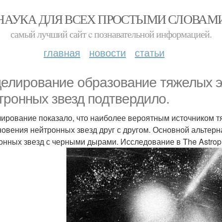
НАУКА ДЛЯ ВСЕХ ПРОСТЫМИ СЛОВАМ
самый лучший сайт c познавательной информацией.
главная
новости
статьи
елирование образование тяжелых э
тронных звезд подтвердило.
ирование показало, что наиболее вероятным источником т
новения нейтронных звезд друг с другом. Основной альтер
онных звезд с черными дырами. Исследование в The Astrophy