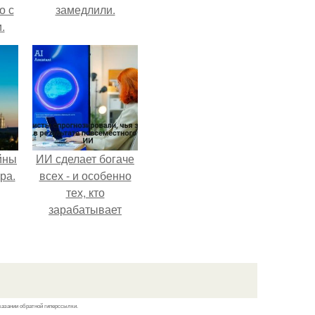
о с
замедлили.
.
йны
ИИ сделает богаче
ра.
всех - и особенно
тех, кто
зарабатывает
меньше всего.
казании обратной гиперссылки.