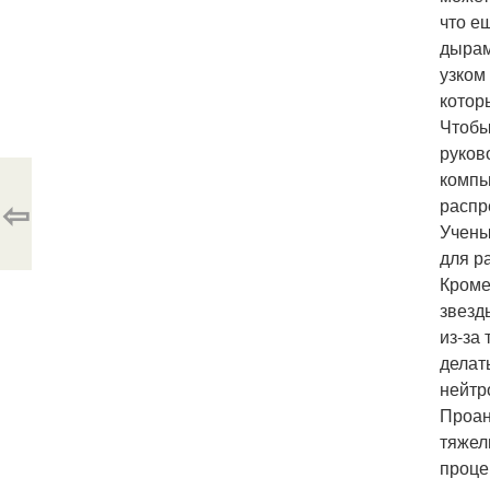
что е
дырам
узком
котор
Чтобы
руков
компь
⇦
распр
Учены
для р
Кроме
звезд
из-за
делат
нейтр
Проан
тяжел
проце