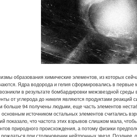
измы образования химические элементов, из которых сейча
чаются. Ядра водорода и гелия сформировались в первые 
 возникли в результате бомбардировки межзвездной среды
нты от углерода до никеля являются продуктами реакций с
м больше 94 получены людьми, еще часть элементов нестаби
 основным источником остальных элементов считались взр
ий показало, что частота этих взрывов слишком мала, чтоб
нтов природного происхождения, а потому физики предполо
 рождаться при столкновении нейтронных звезд. Позднее, 