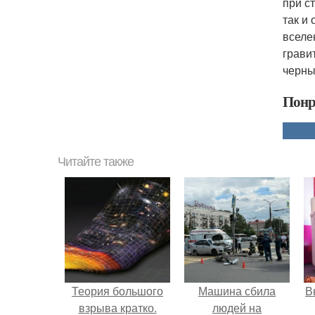
при с
так и
вселе
грави
черны
Понр
Читайте также
Теория большого
Машина сбила
В
взрыва кратко.
людей на