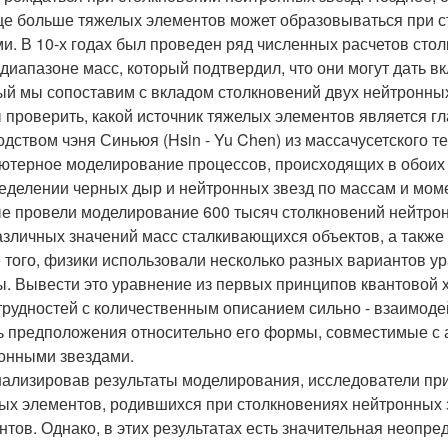
ще больше тяжелых элементов может образовываться при с
и. В 10-х годах был проведен ряд численных расчетов сто
 диапазоне масс, который подтвердил, что они могут дать в
ый мы сопоставим с вкладом столкновений двух нейтронных
 проверить, какой источник тяжелых элементов является г
одством чэня Синьюя (Hsin - Yu Chen) из массачусетского т
ютерное моделирование процессов, происходящих в обоих
еделении черных дыр и нейтронных звезд по массам и мом
е провели моделирование 600 тысяч столкновений нейтрон
азличных значений масс сталкивающихся объектов, а также
 того, физики использовали несколько разных вариантов у
ы. Вывести это уравнение из первых принципов квантовой
 трудностей с количественным описанием сильно - взаимод
ь предположения относительно его формы, совместимые с
онными звездами.
ализировав результаты моделирования, исследователи при
ых элементов, родившихся при столкновениях нейтронных зв
нтов. Однако, в этих результатах есть значительная неопр