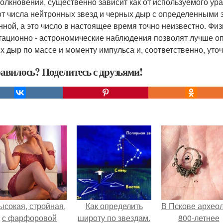
толкновении, существенно зависит как от используемого у
 от числа нейтронных звезд и черных дыр с определенными
нной, а это число в настоящее время точно неизвестно. Ф
тационно - астрономические наблюдения позволят лучше о
х дыр по массе и моменту импульса и, соответственно, уто
авилось? Поделитесь с друзьями!
ысокая, стройная,
Как определить
В Пскове архео
с фарфоровой
широту по звездам.
800-летнее