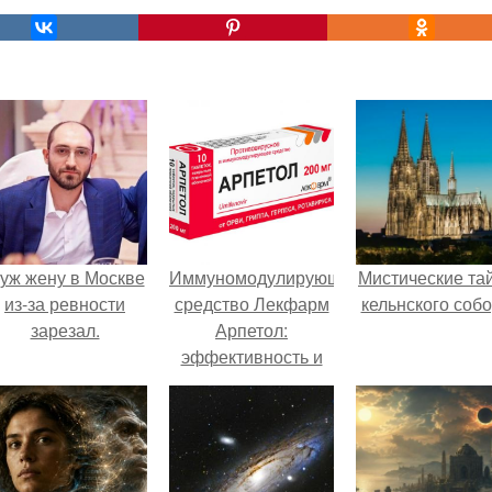
уж жену в Москве
Иммуномодулирующее
Мистические та
из-за ревности
средство Лекфарм
кельнского собо
зарезал.
Арпетол:
эффективность и
механизм действия