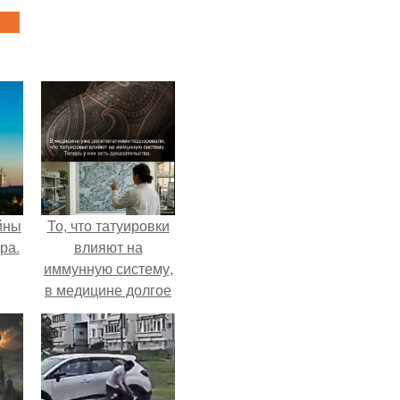
йны
То, что татуировки
ра.
влияют на
иммунную систему,
в медицине долгое
время
рассматривалось
лишь как гипотеза.