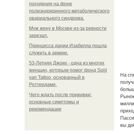
похудения на фоне
полиэндокринного метаболического
овариального синдрома.
Mуж жену в Москве из-за ревности
зарезал.
Принцесса дании Изабелла пошла
служить в армию.
53-Летняя Джоке - одна из многих
женщин, которым помог фонд Spijt
На сп
van Tattoo, основанный в
получ
Роттердаме.
больш
Чего ждать после прививки:
Рынок
основные симптомы и
милли
рекомендации
приход
Пасси
вы до