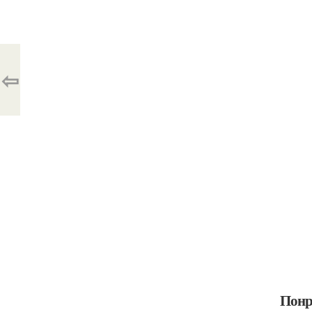
⇦
Понр