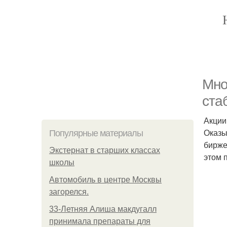
Мно
ста
Акции
Оказы
Популярные материалы
бирже
Экстернат в старших классах
этом 
школы
Автомобиль в центре Москвы
загорелся.
33-Летняя Алиша макдугалл
принимала препараты для