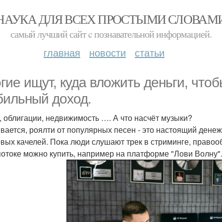
НАУКА ДЛЯ ВСЕХ ПРОСТЫМИ СЛОВАМ
самый лучший сайт c познавательной информацией.
главная
новости
статьи
гие ищут, куда вложить деньги, что
бильный доход.
, облигации, недвижимость …. А что насчёт музыки?
вается, роялти от популярных песен - это настоящий денеж
вых качелей. Пока люди слушают трек в стриминге, правооб
потоке можно купить, например на платформе "Лови Волну"