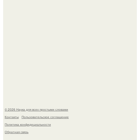
Мистические тайны кельнского собора.
53-Летняя Джоке - одна из многих женщин, которым
помог фонд Spijt van Tattoo, основанный в Роттердаме.
© 2026 Наука для всех простыми словами
Контакты
Пользовательское соглашение
Политика конфидециальности
Обратная связь