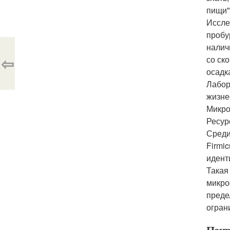
пищи"
Иссле
пробу
налич
⇦
со ск
осадк
Лабор
жизне
Микро
Ресур
Среди
Firmic
идент
Такая
микро
преде
огран