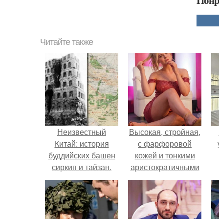
Понр
Читайте также
Неизвестный
Высокая, стройная,
Китай: история
с фарфоровой
буддийских башен
кожей и тонкими
сиркип и тайзан.
аристократичными
чертами, эль
выглядит так, будто
сошла с полотна
художника.