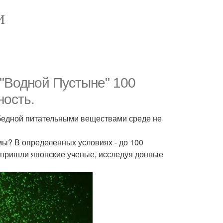
И
"Водной Пустыне" 100
ность.
 бедной питательными веществами среде не
мы? В определенных условиях - до 100
у пришли японские ученые, исследуя донные