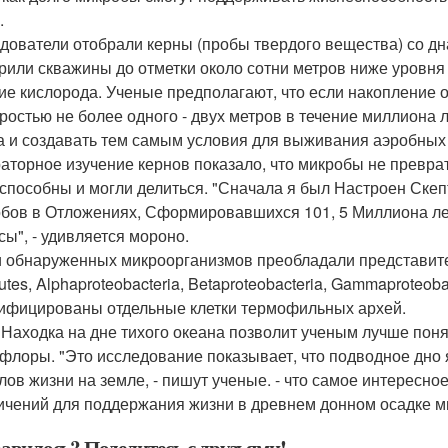
.
дователи отобрали керны (пробы твердого вещества) со дна
рили скважины до отметки около сотни метров ниже уровня
ие кислорода. Ученые предполагают, что если накопление о
оростью не более одного - двух метров в течение миллиона 
а и создавать тем самым условия для выживания аэробных
аторное изучение кернов показало, что микробы не превра
способны и могли делиться. "Сначала я был Настроен Скепт
бов в Отложениях, Сформировавшихся 101, 5 Миллиона ле
сы", - удивляется мороно.
 обнаруженных микроорганизмов преобладали представители 
utes, Alphaproteobacteria, Betaproteobacteria, Gammaproteoba
ифицированы отдельные клетки термофильных архей.
 Находка на дне тихого океана позволит ученым лучше пон
флоры. "Это исследование показывает, что подводное дно
лов жизни на земле, - пишут ученые. - что самое интересное
ичений для поддержания жизни в древнем донном осадке м