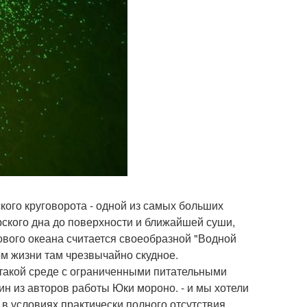
кого круговорота - одной из самых больших
орского дна до поверхности и ближайшей суши,
ового океана считается своеобразной "Водной
м жизни там чрезвычайно скудное.
 такой среде с ограниченными питательными
ин из авторов работы Юки мороно. - и мы хотели
 в условиях практически полного отсутствия