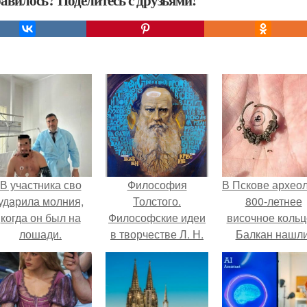
авилось? Поделитесь с друзьями!
В участника сво
Философия
В Пскове архео
ударила молния,
Толстого.
800-летнее
когда он был на
Философские идеи
височное кольц
лошади.
в творчестве Л. Н.
Балкан нашли
Толстого.