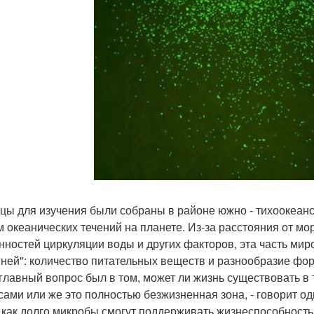
цы для изучения были собраны в районе южно - тихоокеанс
м океанических течений на планете. Из-за расстояния от м
нностей циркуляции воды и других факторов, эта часть мир
ней": количество питательных веществ и разнообразие фор
главный вопрос был в том, может ли жизнь существовать в
сами или же это полностью безжизненная зона, - говорит од
, как долго микробы смогут поддерживать жизнеспособность