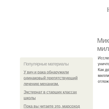
Мик
мил
Иссле
уничт
Популярные материалы
Как д
У вич и рака обнаружили
милли
одинаковый препятствующий
отлож
лечению механизм.
Экстернат в старших классах
школы
Пока вы читаете это, марсоход