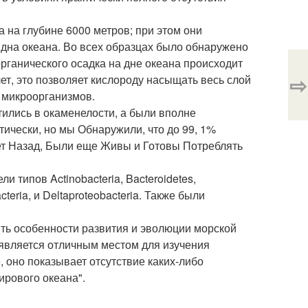
 на глубине 6000 метров; при этом они
 дна океана. Во всех образцах было обнаружено
рганического осадка на дне океана происходит
⇨
лет, это позволяет кислороду насыщать весь слой
 микроорганизмов.
тились в окаменелости, а были вполне
ически, но мы Обнаружили, что до 99, 1%
т Назад, Были еще Живы и Готовы Потреблять
типов Actinobacteria, Bacteroidetes,
cteria, и Deltaproteobacteria. Также были
ять особенности развития и эволюции морской
 является отличным местом для изучения
, оно показывает отсутствие каких-либо
ирового океана".