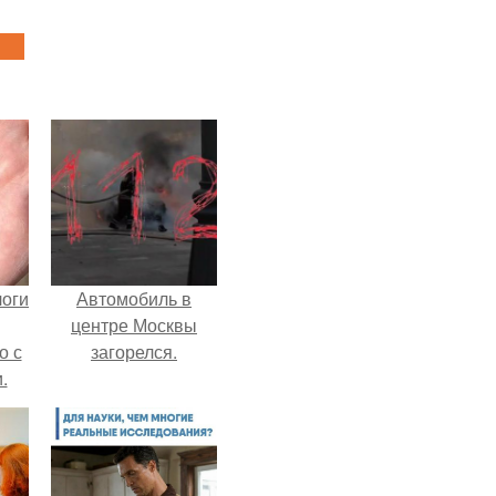
логи
Автомобиль в
центре Москвы
о с
загорелся.
.