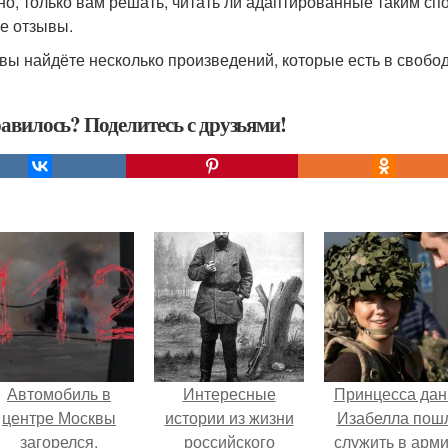
но, только вам решать, читать ли адаптированные таким сп
е отзывы.
вы найдёте несколько произведений, которые есть в свобо
авилось? Поделитесь с друзьями!
Автомобиль в
Интересные
Принцесса дан
центре Москвы
истории из жизни
Изабелла пош
загорелся.
российского
служить в арм