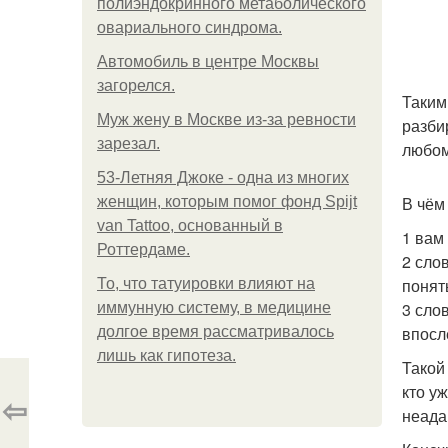
полиэндокринного метаболического
овариального синдрома.
Автомобиль в центре Москвы
загорелся.
Таким
Mуж жену в Москве из-за ревности
разби
зарезал.
любом
53-Летняя Джоке - одна из многих
В чём
женщин, которым помог фонд Spijt
van Tattoo, основанный в
1 вам
Роттердаме.
2 сло
понят
То, что татуировки влияют на
3 сло
иммунную систему, в медицине
впосл
долгое время рассматривалось
лишь как гипотеза.
Такой
кто у
⇦
неада