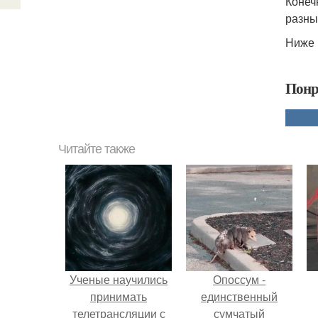
Конеч
разны
Ниже 
Понр
Читайте также
Ученые научились
Опоссум -
принимать
единственный
телетрансляции с
сумчатый