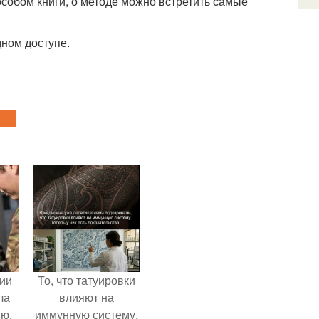
особом книги, о методе можно встретить самые
дном доступе.
ии
То, что татуировки
ла
влияют на
ию.
иммунную систему,