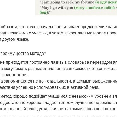
 образом, читатель сначала прочитывает предложение на ин
рая незнакомые участки, а затем закрепляет материал про
 другом языке.
 преимущества метода?
 не приходится постоянно лазить в словарь за переводом (
ва могут иметь разные значения в зависимости от контекста
ь содержание;.
ва запоминаются не по - отдельности, а целыми выражениям
едствии успешно использовать их в активной речи.
 метод хорошо подойдёт учащимся с невысоким уровнем вла
же достаточно хорошо владеет языком, лучше не переключать
птированный текст, угадывая незнакомые слова по контекст