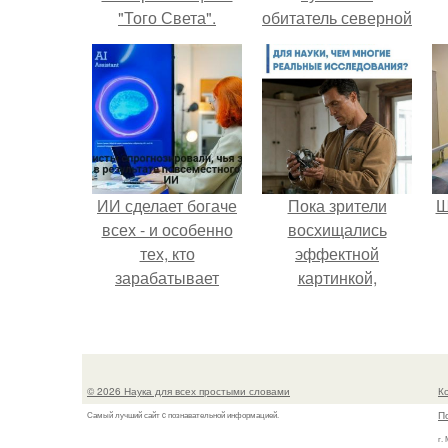
"Того Света".
обитатель северной
америки.
ИИ сделает богаче
Пока зрители
Ш
всех - и особенно
восхищались
тех, кто
эффектной
зарабатывает
картинкой,
меньше всего.
создатели фильма
в
фактически
построили одну из
самых точных
© 2026 Наука для всех простыми словами
К
визуальных
П
Самый лучший сайт c познавательной информацией.
моделей чёрной
г.
дыры.