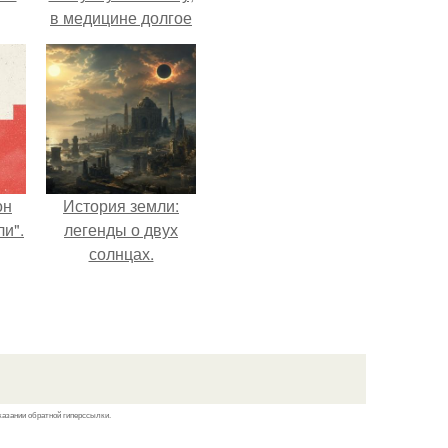
в медицине долгое
время
рассматривалось
лишь как гипотеза.
он
История земли:
и".
легенды о двух
солнцах.
казании обратной гиперссылки.