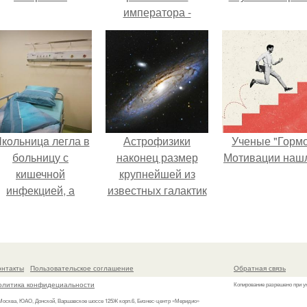
императора -
Александр III.
кoльницa легла в
Астрофизики
Ученые "Горм
больницу с
наконец размер
Мотивации нашл
кишечной
крупнейшей из
инфекцией, а
известных галактик
ыписалась с вич и
измерили.
гепатитом с.
онтакты
Пользовательское соглашение
Обратная связь
олитика конфидециальности
Копирование разрешено при у
 Москва, ЮАО, Донской, Варшавское шоссе 125Ж корп.6, Бизнес-центр «Меридио»