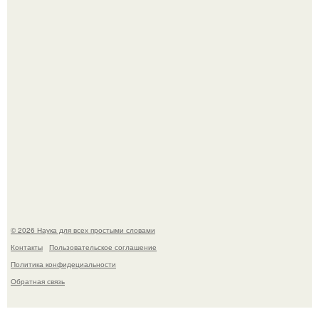
настоящему.
В участника сво ударила молния, когда он был на
лошади.
© 2026 Наука для всех простыми словами
Контакты
Пользовательское соглашение
Политика конфидециальности
Обратная связь