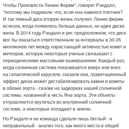
Чтобы Произвести Линию Ферми", говорит Рэндалл,
"поэтому мы подумали: что, если она намного плотнее?
И так темный диск вторую жизнь получил. Линия ферми
исчезла, когда появилось больше данных, но идея диска
жила. В 2014 году Рэндалл и рис предположили, что диск
мог бы оказаться ответственным за интервалы в 30-35
миллионов лет между нарастающей активностью комет и
метеоров, которую некоторые ученые связывают с
периодическими массовыми вымираниями. Каждый раз,
когда солнечная система покачивается вверх или вниз
на галактической карусели, сказали они, гравитационный
эффект диска может дестабилизировать камни и кометы
в облаке оорта - свалке на задворках нашей солнечной
системы, названной в честь Яна оорта. Эти объекты
отправляются крутиться во внутренней солнечной
системе, а некоторые попадают в землю.
Но Рэндалл и ее команда сделали лишь беглый - и
неправильный - анализ того, как много места в общей