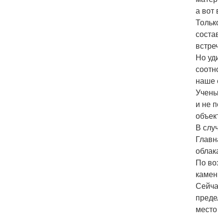
а вот
Тольк
соста
встре
Но уд
соотн
наше 
Учены
и не 
объек
В слу
Главн
облак
По во
камен
Сейча
преде
место