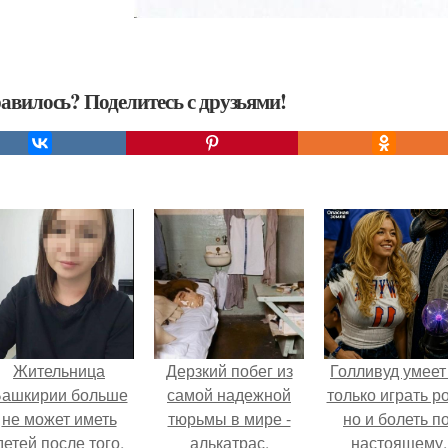
авилось? Поделитесь с друзьями!
Жительница
Дерзкий побег из
Голливуд умеет
ашкирии больше
самой надежной
только играть р
не может иметь
тюрьмы в мире -
но и болеть по
детей после того,
алькатрас.
настоящему.