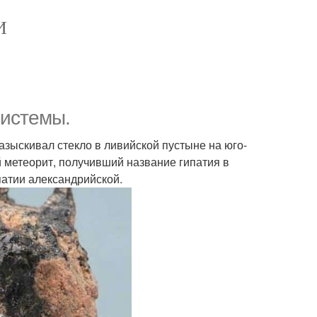
И
системы.
азыскивал стекло в ливийской пустыне на юго-
 метеорит, получивший название гипатия в
патии александрийской.