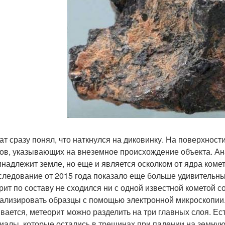
ат сразу понял, что наткнулся на диковинку. На поверхнос
ов, указывающих на внеземное происхождение объекта. Анал
инадлежит земле, но еще и является осколком от ядра коме
следование от 2015 года показало еще больше удивительных
рит по составу не сходился ни с одной известной кометой 
ализировать образцы с помощью электронной микроскопии
вается, метеорит можно разделить на три главных слоя. Е
иалы, которые остались в трещинах при падении на земную 