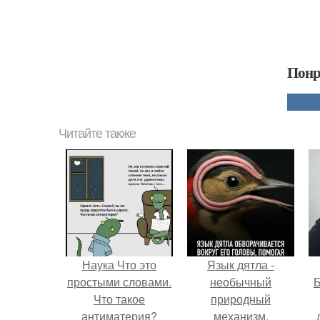
Понр
Читайте также
Наука Что это
Язык дятла -
простыми словами.
необычный
Б
Что такое
природный
антиматерия?
механизм.