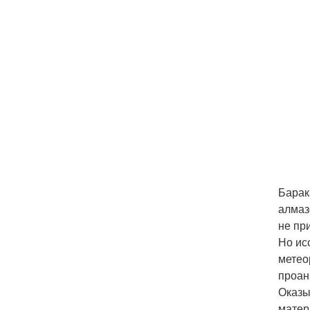
Барак
алмаз
не пр
Но ис
метео
проан
Оказы
матер