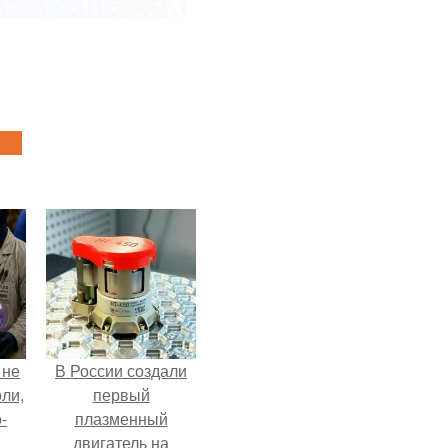
 не
В России создали
оли,
первый
-
плазменный
двигатель на