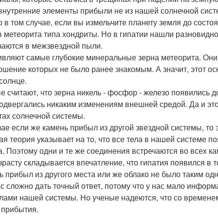
 внутренние элементы прибыли не из нашей солнечной сист
о в том случае, если вы измельчите планету земля до состо
в метеорита типа хондриты. Но в гипатии нашли разновидн
чаются в межзвездной пыли.
ивляют самые глубокие минеральные зерна метеорита. Они
ошение которых не было ранее знакомым. А значит, этот ос
солнце.
е считают, что зерна никель - фосфор - железо появились д
подвергались никаким изменениям внешней средой. Да и это
тах солнечной системы.
чае если же камень прибыл из другой звездной системы, то
ая теория указывает на то, что все тела в нашей системе п
а. Поэтому одни и те же соединения встречаются во всех к
зрасту складывается впечатление, что гипатия появился в то
ь прибыл из другого места или же облако не было таким одн
с сложно дать точный ответ, потому что у нас мало информ
лами нашей системы. Но ученые надеются, что со временем 
 прибытия.