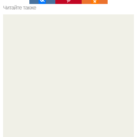
Читайте также
Армейский тест на психику. Армейский психологический
тест.
Язык дятла - необычный природный механизм.