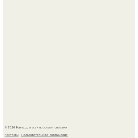
Принцесса дании Изабелла пошла служить в армию.
Мистические тайны кельнского собора.
© 2026 Наука для всех простыми словами
Контакты
Пользовательское соглашение