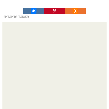
Читайте также
Философия Толстого. Философские идеи в творчестве Л.
Н. Толстого.