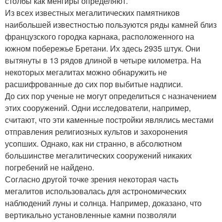
столбы как менгиры определяют.
Из всех известных мегалитических памятников
наибольшей известностью пользуются ряды камней близ
французского городка карнака, расположенного на
южном побережье Бретани. Их здесь 2935 штук. Они
вытянуты в 13 рядов длиной в четыре километра. На
некоторых мегалитах можно обнаружить не
расшифрованные до сих пор выбитые надписи.
До сих пор ученые не могут определиться с назначением
этих сооружений. Одни исследователи, например,
считают, что эти каменные постройки являлись местами
отправления религиозных культов и захоронения
усопших. Однако, как ни странно, в абсолютном
большинстве мегалитических сооружений никаких
погребений не найдено.
Согласно другой точке зрения некоторая часть
мегалитов использовалась для астрономических
наблюдений луны и солнца. Например, доказано, что
вертикально установленные камни позволяли