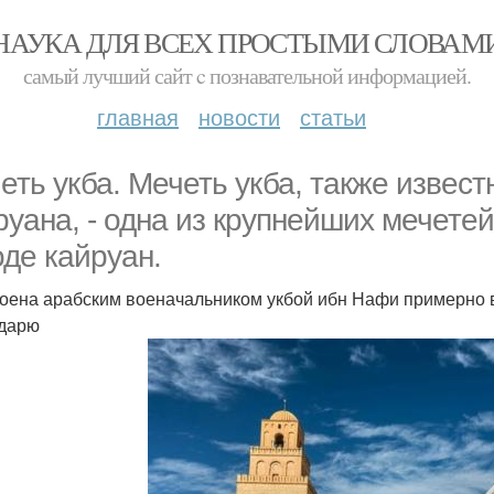
НАУКА ДЛЯ ВСЕХ ПРОСТЫМИ СЛОВАМ
самый лучший сайт c познавательной информацией.
главная
новости
статьи
еть укба. Мечеть укба, также извест
руана, - одна из крупнейших мечетей
оде кайруан.
оена арабским военачальником укбой ибн Нафи примерно в 6
дарю