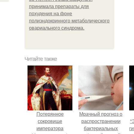
принимала препараты для
похудения на фоне
полиэндокринного метаболического
овариального синдрома.
Читайте также
Потерянное
Мрачный прогноз о
сокровище
распространении
"
императора
бактериальных
ги