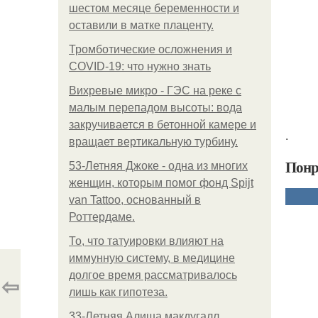
шестом месяце беременности и
оставили в матке плаценту.
Тромботические осложнения и
COVID-19: что нужно знать
Вихревые микро - ГЭС на реке с
малым перепадом высоты: вода
закручивается в бетонной камере и
.
вращает вертикальную турбину.
Понр
53-Летняя Джоке - одна из многих
женщин, которым помог фонд Spijt
van Tattoo, основанный в
Роттердаме.
То, что татуировки влияют на
иммунную систему, в медицине
долгое время рассматривалось
⇦
лишь как гипотеза.
33-Летняя Алиша макдугалл