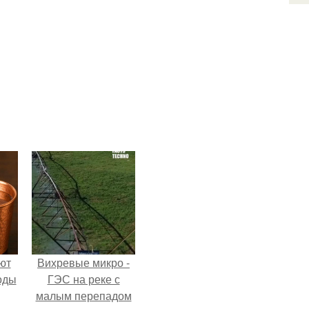
ют
Вихревые микро -
оды
ГЭС на реке с
малым перепадом