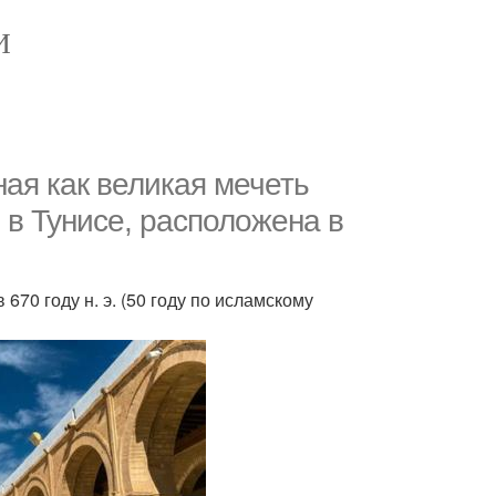
И
ная как великая мечеть
 в Тунисе, расположена в
70 году н. э. (50 году по исламскому