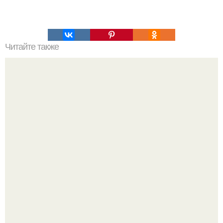
Читайте также
Это невероятное фото было сделано в чернобыле 24
апреля 1997 года.