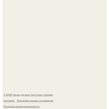
Mуж жену в Москве из-за ревности зарезал.
В сеть просочились свежие кадры со съёмок
киноадаптации "Рапунцель", и всё внимание
моментально оказалось приковано к Тиган крофт.
© 2026 Наука для всех простыми словами
Контакты
Пользовательское соглашение
Политика конфидециальности