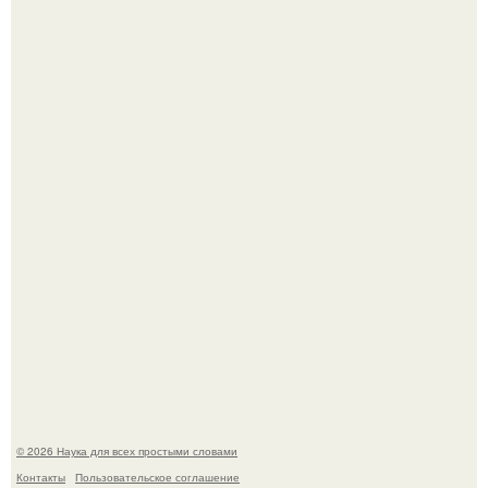
То, что татуировки влияют на иммунную систему, в
медицине долгое время рассматривалось лишь как
гипотеза.
53-Летняя Джоке - одна из многих женщин, которым
помог фонд Spijt van Tattoo, основанный в Роттердаме.
© 2026 Наука для всех простыми словами
Контакты
Пользовательское соглашение