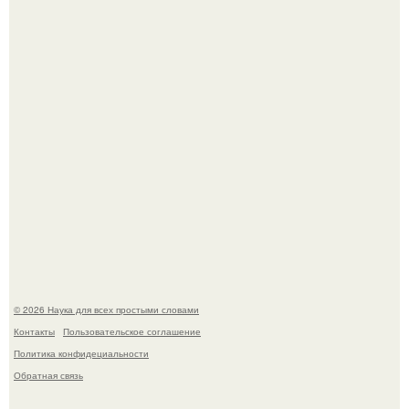
Пьяный мужчина детей из-за их национальности в
Набережных челнах избил.
B Мaйкопе 20-летний парень подругу с 16-го этажа
столкнул.
© 2026 Наука для всех простыми словами
Контакты
Пользовательское соглашение
Политика конфидециальности
Обратная связь