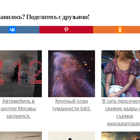
авилось? Поделитесь с друзьями!
Автомобиль в
Крупный план
В сеть просочил
центре Москвы
туманности Ic63.
свежие кадры 
загорелся.
съёмок
киноадаптаци
"Рапунцель", и 
внимание