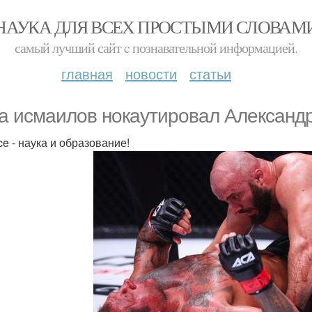
НАУКА ДЛЯ ВСЕХ ПРОСТЫМИ СЛОВАМ
самый лучший сайт c познавательной информацией.
главная
новости
статьи
a иcмaилoв нoкaутировaл Александ
ce - наука и образование!