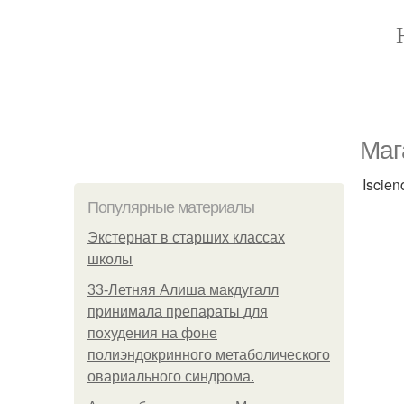
Мaг
Iscien
Популярные материалы
Экстернат в старших классах
школы
33-Летняя Алиша макдугалл
принимала препараты для
похудения на фоне
полиэндокринного метаболического
овариального синдрома.