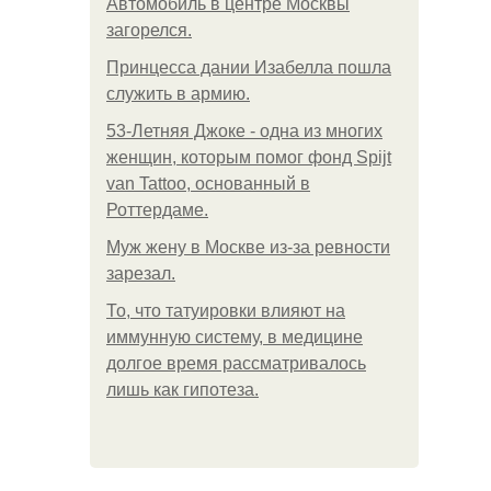
Автомобиль в центре Москвы
загорелся.
Принцесса дании Изабелла пошла
служить в армию.
53-Летняя Джоке - одна из многих
женщин, которым помог фонд Spijt
van Tattoo, основанный в
Роттердаме.
Mуж жену в Москве из-за ревности
зарезал.
То, что татуировки влияют на
иммунную систему, в медицине
долгое время рассматривалось
лишь как гипотеза.