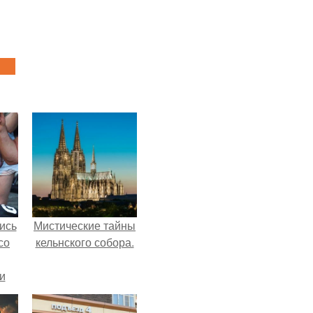
ись
Мистические тайны
со
кельнского собора.
и
всё