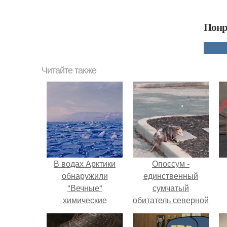
Понр
Читайте также
В водах Арктики
Опоссум -
обнаружили
единственный
"Вечные"
сумчатый
химические
обитатель северной
вещества.
америки.