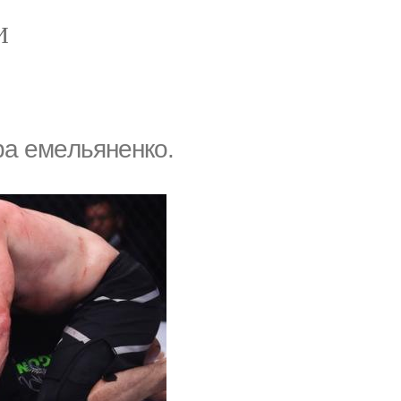
И
pa емeльянeнко.