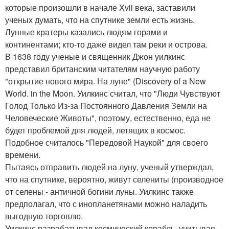
которые произошли в начале Xvii века, заставили
ученых думать, что на спутнике земли есть жизнь.
Лунные кратеры казались людям горами и
континентами; кто-то даже видел там реки и острова.
В 1638 году ученые и священник Джон уилкинс
представил британским читателям научную работу
"открытие нового мира. На луне" (Discovery of a New
World. in the Moon. Уилкинс считал, что "Люди Чувствуют
Голод Только Из-за Постоянного Давления Земли на
Человеческие Животы", поэтому, естественно, еда не
будет проблемой для людей, летящих в космос.
Подобное считалось "Передовой Наукой" для своего
времени.
Пытаясь отправить людей на луну, ученый утверждал,
что на спутнике, вероятно, живут селениты (производное
от селены - античной богини луны. Уилкинс также
предполагал, что с инопланетянами можно наладить
выгодную торговлю.
Уилкинс разрабатывал космический корабль, учитывая