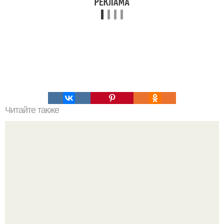
Читайте также
Наука Что это простыми словами. Что такое
антиматерия?