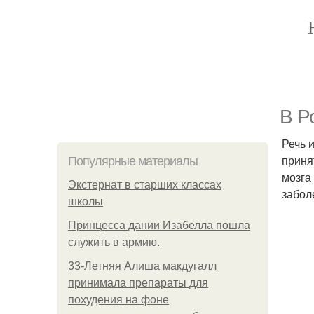
В Р
Речь 
приня
Популярные материалы
мозга
Экстернат в старших классах
забол
школы
Принцесса дании Изабелла пошла
служить в армию.
33-Летняя Алиша макдугалл
принимала препараты для
похудения на фоне