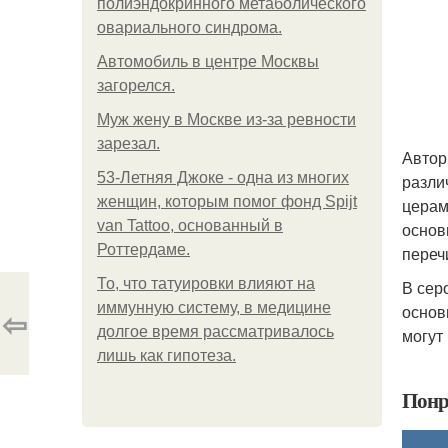
полиэндокринного метаболического
овариального синдрома.
Автомобиль в центре Москвы
загорелся.
Mуж жену в Москве из-за ревности
зарезал.
Автор
53-Летняя Джоке - одна из многих
разли
женщин, которым помог фонд Spijt
церам
van Tattoo, основанный в
основ
Роттердаме.
переч
То, что татуировки влияют на
В сер
иммунную систему, в медицине
основ
⇦
долгое время рассматривалось
могут
лишь как гипотеза.
Понр