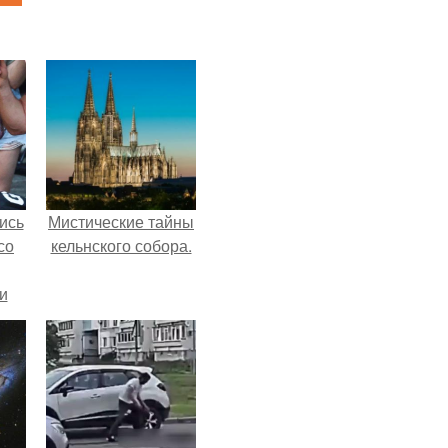
ись
Мистические тайны
со
кельнского собора.
и
всё
о
ган