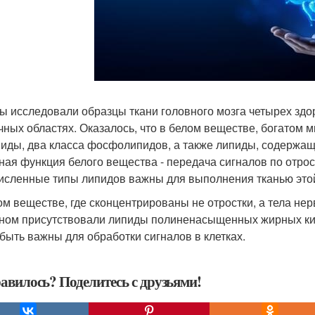
ы исследовали образцы ткани головного мозга четырех здо
чных областях. Оказалось, что в белом веществе, богатом
иды, два класса фосфолипидов, а также липиды, содержа
ная функция белого вещества - передача сигналов по отрос
исленные типы липидов важны для выполнения тканью это
ом веществе, где сконцентрированы не отростки, а тела нерв
ном присутствовали липиды полиненасыщенных жирных кисл
 быть важны для обработки сигналов в клетках.
авилось? Поделитесь с друзьями!