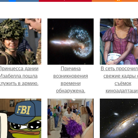
Принцесса дании
Причина
В сеть просочил
Изабелла пошла
возникновения
свежие кадры 
служить в армию.
времени
съёмок
обнаружена.
киноадаптаци
"Рапунцель", и 
внимание
моментальн
оказалось
приковано к Ти
крофт.