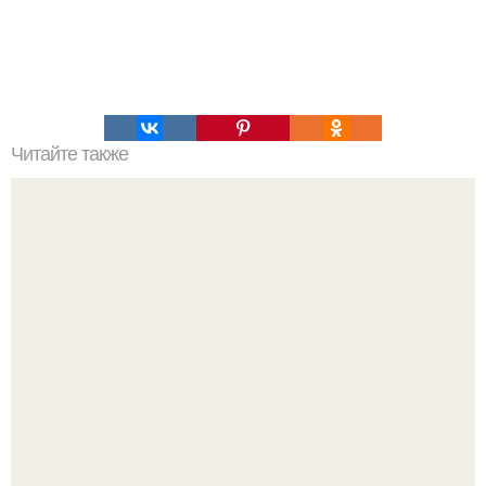
Читайте также
Полярная звезда, как найти на небе. Полярная звезда:
10 фактов о самой известной звезде ночного неба.