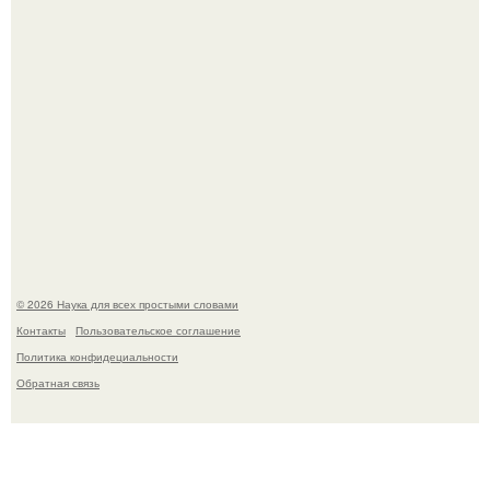
Высокая, стройная, с фарфоровой кожей и тонкими
аристократичными чертами, эль выглядит так, будто
сошла с полотна художника.
© 2026 Наука для всех простыми словами
Контакты
Пользовательское соглашение
Политика конфидециальности
Обратная связь