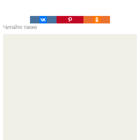
Читайте также
Это невероятное фото было сделано в чернобыле 24
апреля 1997 года.