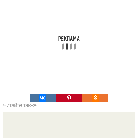
Читайте также