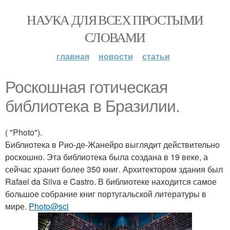
НАУКА ДЛЯ ВСЕХ ПРОСТЫМИ
СЛОВАМИ
главная
новости
статьи
Роскошная готическая
библиотека в Бразилии.
( "Photo").
Библиотека в Рио-де-Жанейро выглядит действительно
роскошно. Эта библиотека была создана в 19 веке, а
сейчас хранит более 350 книг. Архитектором здания был
Rafael da Silva e Castro. В библиотеке находится самое
большое собрание книг португальской литературы в
мире.
Photo@sci