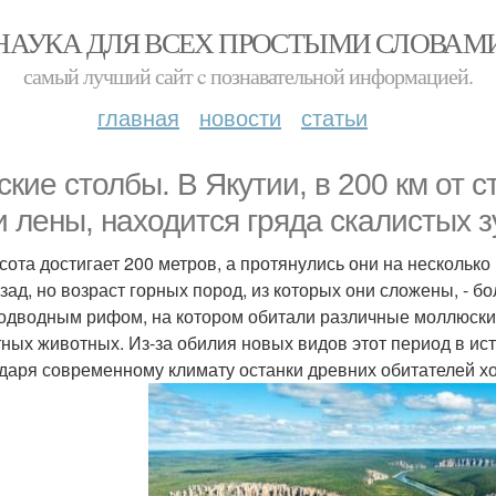
НАУКА ДЛЯ ВСЕХ ПРОСТЫМИ СЛОВАМ
самый лучший сайт c познавательной информацией.
главная
новости
статьи
ские столбы. В Якутии, в 200 км от 
и лены, находится гряда скалистых з
сота достигает 200 метров, а протянулись они на несколько
азад, но возраст горных пород, из которых они сложены, - б
одводным рифом, на котором обитали различные моллюски,
тных животных. Из-за обилия новых видов этот период в и
даря современному климату останки древних обитателей х