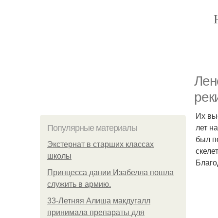
Лен
рек
Их вы
лет н
Популярные материалы
был п
Экстернат в старших классах
скеле
школы
Благо
Принцесса дании Изабелла пошла
служить в армию.
33-Летняя Алиша макдугалл
принимала препараты для