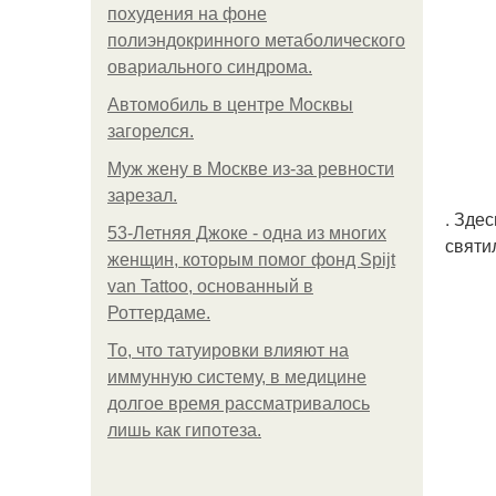
похудения на фоне
полиэндокринного метаболического
овариального синдрома.
Автомобиль в центре Москвы
загорелся.
Mуж жену в Москве из-за ревности
зарезал.
. Зде
53-Летняя Джоке - одна из многих
святи
женщин, которым помог фонд Spijt
van Tattoo, основанный в
Роттердаме.
То, что татуировки влияют на
иммунную систему, в медицине
долгое время рассматривалось
лишь как гипотеза.