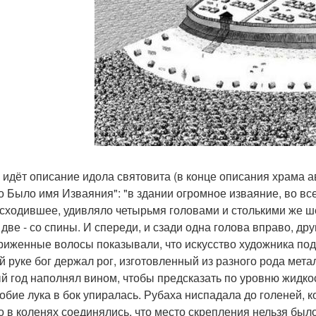
 идёт описание идола святовита (в конце описания храма а
о Было имя Изваяния": "в здании огромное изваяние, во вс
сходившее, удивляло четырьмя головами и столькими же ш
, две - со спины. И спереди, и сзади одна голова вправо, д
риженные волосы показывали, что искусство художника под
й руке бог держал рог, изготовленный из разного рода мет
й год наполнял вином, чтобы предсказать по уровню жидкос
обие лука в бок упиралась. Рубаха ниспадала до голеней, к
о в коленях соединялись, что место скрепления нельзя был