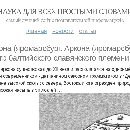
НАУКА ДЛЯ ВСЕХ ПРОСТЫМИ СЛОВАМ
самый лучший сайт c познавательной информацией.
главная
новости
статьи
она (яромарсбург. Аркона (яромарсбу
тр балтийского славянского племени
 аркона существовал до XII века и располагался на однои
н современником - датчанином саксоном грамматиком в "Дея
не высокой скалы; с севера, Востока и юга огражден при
ысокая насыпь в 50 локтей …".