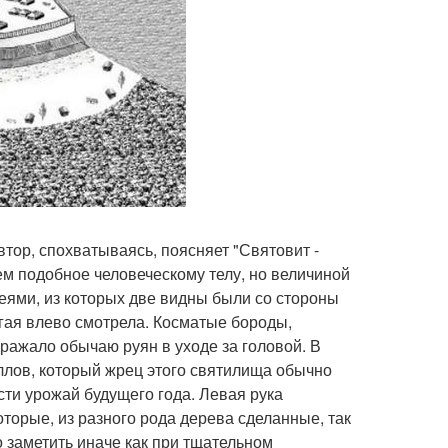
втор, спохватываясь, поясняет "Святовит -
ем подобное человеческому телу, но величиной
еями, из которых две видны были со стороны
ругая влево смотрела. Косматые бороды,
ражало обычаю руян в уходе за головой. В
аллов, который жрец этого святилища обычно
ти урожай будущего года. Левая рука
оторые, из разного рода дерева сделанные, так
о заметить иначе как при тщательном