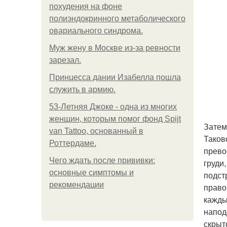
похудения на фоне
полиэндокринного метаболического
овариального синдрома.
Mуж жену в Москве из-за ревности
зарезал.
Принцесса дании Изабелла пошла
служить в армию.
53-Летняя Джоке - одна из многих
женщин, которым помог фонд Spijt
Затем
van Tattoo, основанный в
Таков
Роттердаме.
прево
Чего ждать после прививки:
груди
основные симптомы и
подст
рекомендации
право
кажды
напод
скрыт