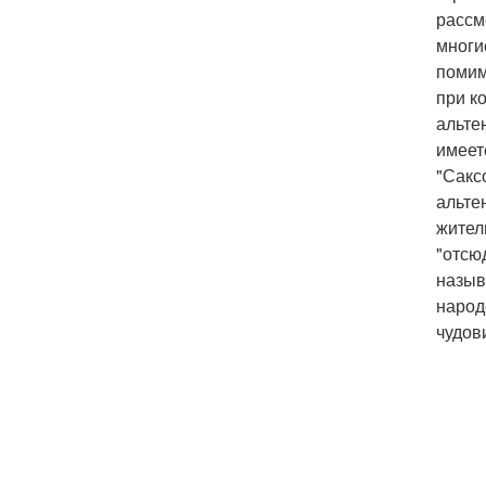
рассм
многи
помим
при к
альте
имеет
"Сакс
альте
жител
"отсю
назыв
народ
чудов