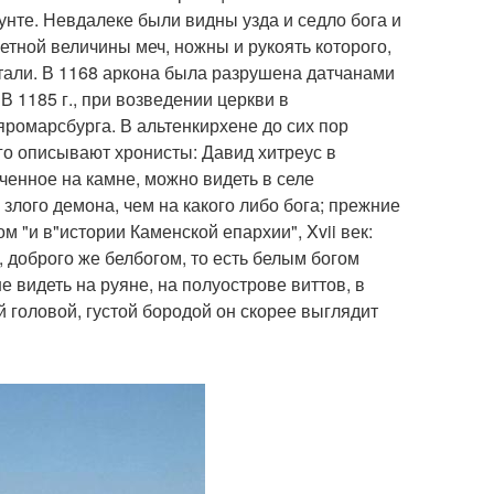
унте. Невдалеке были видны узда и седло бога и
етной величины меч, ножны и рукоять которого,
тали. В 1168 аркона была разрушена датчанами
 1185 г., при возведении церкви в
яромарсбурга. В альтенкирхене до сих пор
его описывают хронисты: Давид хитреус в
ченное на камне, можно видеть в селе
злого демона, чем на какого либо бога; прежние
 "и в"истории Каменской епархии", Xvii век:
, доброго же белбогом, то есть белым богом
 видеть на руяне, на полуострове виттов, в
й головой, густой бородой он скорее выглядит