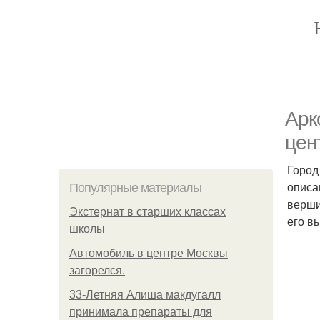
Арк
цен
Город
описа
Популярные материалы
верши
Экстернат в старших классах
его в
школы
Автомобиль в центре Москвы
загорелся.
33-Летняя Алиша макдугалл
принимала препараты для