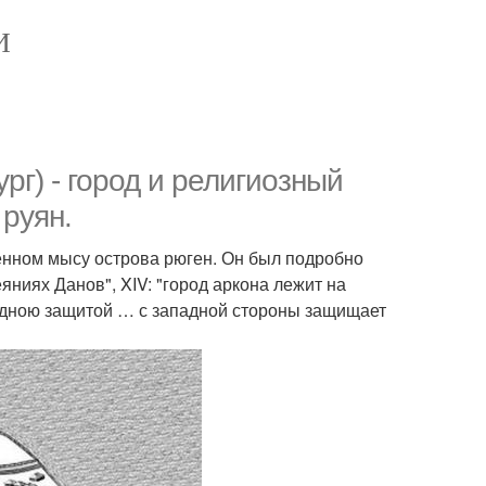
И
рг) - город и религиозный
 руян.
мённом мысу острова рюген. Он был подробно
ниях Данов", XIV: "город аркона лежит на
родною защитой … с западной стороны защищает