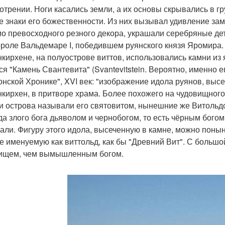
отрении. Ноги касались земли, а их основы скрывались в гр
е знаки его божественности. Из них вызывал удивление зам
о превосходного резного декора, украшали серебряные де
ороле Вальдемаре I, победившем руянского князя Яромира. В
нкирхене, на полуострове виттов, использовались камни из 
ся "Камень Свантевита" (Svantevitstein. Вероятно, именно 
онской Хронике", XVI век: "изображение идола руянов, высе
нкирхен, в притворе храма. Более похожего на чудовищного 
и острова называли его святовитом, нынешние же Витольдом
да злого бога дьяволом и чернобогом, то есть чёрным богом
али. Фигуру этого идола, высеченную в камне, можно поныне
е именуемую как виттольд, как бы "Древний Вит". С большо
ищем, чем вымышленным богом.