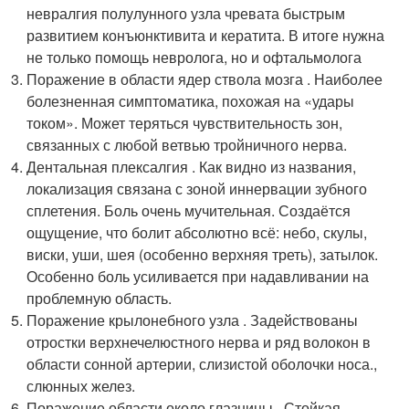
невралгия полулунного узла чревата быстрым
развитием конъюнктивита и кератита. В итоге нужна
не только помощь невролога, но и офтальмолога
Поражение в области ядер ствола мозга . Наиболее
болезненная симптоматика, похожая на «удары
током». Может теряться чувствительность зон,
связанных с любой ветвью тройничного нерва.
Дентальная плексалгия . Как видно из названия,
локализация связана с зоной иннервации зубного
сплетения. Боль очень мучительная. Создаётся
ощущение, что болит абсолютно всё: небо, скулы,
виски, уши, шея (особенно верхняя треть), затылок.
Особенно боль усиливается при надавливании на
проблемную область.
Поражение крылонебного узла . Задействованы
отростки верхнечелюстного нерва и ряд волокон в
области сонной артерии, слизистой оболочки носа.,
слюнных желез.
Поражение области около глазницы . Стойкая