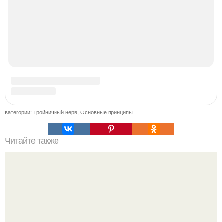
ровной дуге и точно попадает в отверстие нижней трубы.
Мрачный прогноз о распространении бактериальных
инфекций у детей вышел.
Телескоп "Эйнштейн" заснял гибель звезды в 500 млн