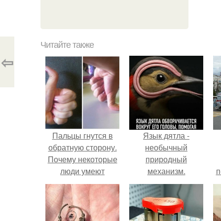
Читайте также
⇦
Пальцы гнутся в
Язык дятла -
обратную сторону.
необычный
Почему некоторые
природный
люди умеют
механизм.
п
выгибать палец в
обратную сторону?