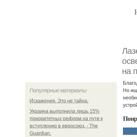
Лаз
осв
на 
Благо
Но ищ
Популярные материалы
необх
Искажения. Это не тайна.
устро
Украина выполнила лишь 15%
Понр
приоритетных реформ на пути к
вступлению в евросоюз, - The
Guardian.