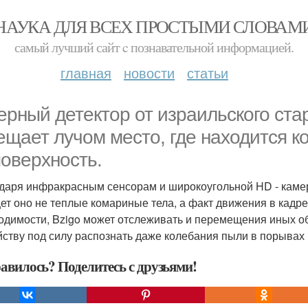
НАУКА ДЛЯ ВСЕХ ПРОСТЫМИ СЛОВАМ
самый лучший сайт c познавательной информацией.
главная
новости
статьи
ерный детектор от изpaильского ста
ещает лучом место, где находится к
поверхность.
даря инфракрасным сенсорам и широкоугольной HD - камере
ет оно не теплые комариные тела, а факт движения в кадре,
одимости, Bzigo может отслеживать и перемещения иных об
йству под силу распознать даже колебания пыли в порывах 
авилось? Поделитесь с друзьями!