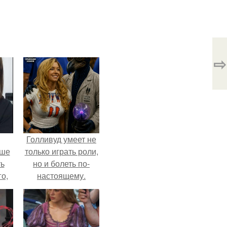
⇨
Голливуд умеет не
ьше
только играть роли,
ть
но и болеть по-
го,
настоящему.
али
стом
 и