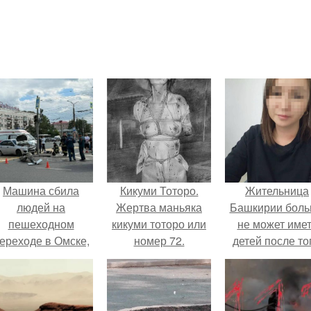
Машина сбила
Кикуми Тоторо.
Жительница
людей на
Жертва маньяка
Башкирии бол
пешеходном
кикуми тоторо или
не может име
ереходе в Омске,
номер 72.
детей после то
пострадали 8
как медики сдел
человек.
ей аборт на ше
месяце
беременности