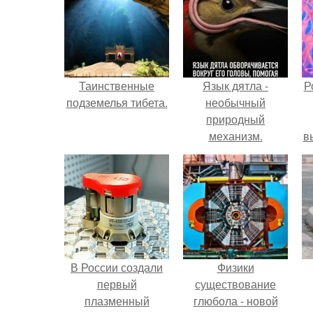
Таинственные
Язык дятла -
Р
подземелья тибета.
необычный
природный
механизм.
в
с
с
В России создали
Физики
первый
существование
плазменный
глюбола - новой