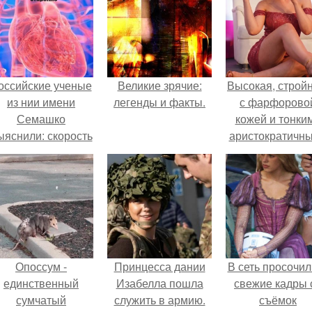
оссийские ученые
Великие зрячие:
Высокая, стройн
из нии имени
легенды и факты.
с фарфорово
Семашко
кожей и тонки
ыяснили: скорость
аристократичн
тарения напрямую
чертами, эль
зависит от
выглядит так, б
остояния сосудов
сошла с полот
и работы сердца.
художника.
Опоссум -
Принцесса дании
В сеть просочил
единственный
Изабелла пошла
свежие кадры 
сумчатый
служить в армию.
съёмок