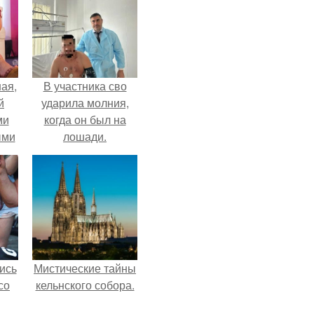
ая,
В участника сво
й
ударила молния,
ми
когда он был на
ыми
лошади.
удто
на
ись
Мистические тайны
со
кельнского собора.