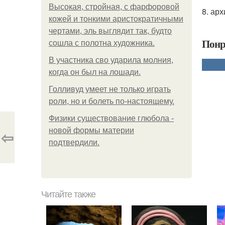
Высокая, стройная, с фарфоровой
8. арх
кожей и тонкими аристократичными
чертами, эль выглядит так, будто
Понр
сошла с полотна художника.
В участника сво ударила молния,
когда он был на лошади.
Голливуд умеет не только играть
роли, но и болеть по-настоящему.
Физики существование глюбола -
новой формы материи
⇦
подтвердили.
Читайте также