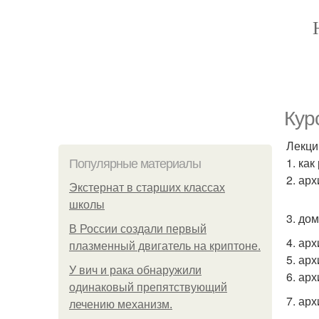
Кур
Лекци
1. как
Популярные материалы
2. ар
Экстернат в старших классах
школы
3. до
В России создали первый
4. арх
плазменный двигатель на криптоне.
5. ар
У вич и рака обнаружили
6. ар
одинаковый препятствующий
7. ар
лечению механизм.