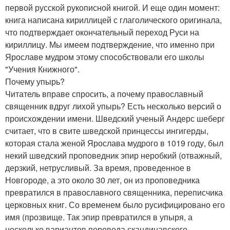
первой русской рукописной книгой. И еще один момент:
книга написана кириллицей с глаголического оригинала,
что подтверждает окончательный переход Руси на
кириллицу. Мы имеем подтверждение, что именно при
Ярославе мудром этому способствовали его школы
"Учения Книжного".
Почему упырь?
Читатель вправе спросить, а почему православный
священник вдруг лихой упырь? Есть несколько версий о
происхождении имени. Шведский ученый Андерс шеберг
считает, что в свите шведской принцессы ингигерды,
которая стала женой Ярослава мудрого в 1019 году, был
некий шведский проповедник эпир неробкий (отважный,
дерзкий, нетрусливый. За время, проведенное в
Новгороде, а это около 30 лет, он из проповедника
превратился в православного священника, переписчика
церковных книг. Со временем было русифицировано его
имя (прозвище. Так эпир превратился в упыря, а
несколько вариантов перевода скандинавского