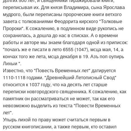
долгих 500 лет, и священники тиражировали книги,
переписывая их. Для князя Владимира, сына Ярослава
мудрого, были переписаны пророческие книги ветхого
завета с толкованиями Феодорита кирского "Толковые
Пророки". К сожалению, в подлинном виде рукопись не
сохранилась, а дошла до нас в списках. А о времени
работы и авторе мы знаем благодаря одной из приписок:
"почахъ же е писати в лето 6555 (1047), мсца мая, 14, а
кончах того же лета, мсца декабря в 19. Азъ поп оупирь
Лихыи ".
Известно, что "Повесть Временных лет" датируется
1110-1118 годами. "Древнейший Летописный Свод"
относится к 1037 году, что на десять лет старше
переписки новгородского священника. К сожалению, как
памятник он рассматриваться не может, так как его
невозможно выделить из текста "Повести Временных
лет".
Упырь лихой по праву может считаться первым в
русском книгописании, а также первым, кто оставил