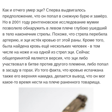
Как и отчего умер эци? Сперва выдвигалось
предположение, что он попал в снежную бурю и замёрз.
Но в 2001 году рентгеновское исследование мумии
позволило обнаружить в левом плече глубоко ушедший
в тело наконечник стрелы. Похоже, что стрела перебила
артерию, и эци истёк кровью от этой раны. Кроме того,
была найдена кровь ещё нескольких человек - в том
числе на ноже и на одной из стрел эци. Сейчас
общепринятой является версия, что эци либо
участвовал в битве против другого племени, либо попал
в засаду в горах. Из того факта, что кровью испачкана
также его верхняя накидка, делается вывод, что он мог
какое-то время нести на плече раненного товарища.