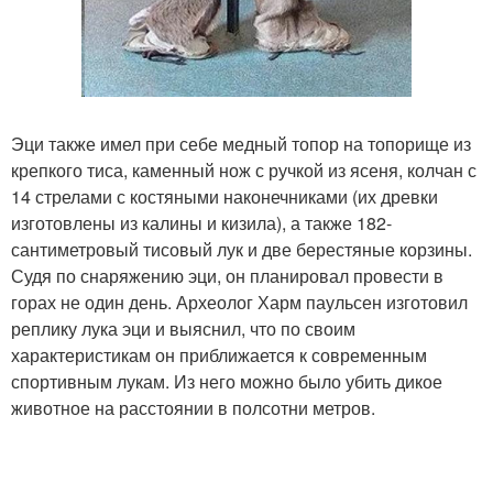
Эци также имел при себе медный топор на топорище из
крепкого тиса, каменный нож с ручкой из ясеня, колчан с
14 стрелами с костяными наконечниками (их древки
изготовлены из калины и кизила), а также 182-
сантиметровый тисовый лук и две берестяные корзины.
Судя по снаряжению эци, он планировал провести в
горах не один день. Археолог Харм паульсен изготовил
реплику лука эци и выяснил, что по своим
характеристикам он приближается к современным
спортивным лукам. Из него можно было убить дикое
животное на расстоянии в полсотни метров.