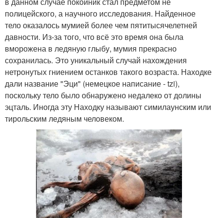
в данном случае покойник стал предметом не
полицейского, а научного исследования. Найденное
тело оказалось мумией более чем пятитысячелетней
давности. Из-за того, что всё это время она была
вморожена в ледяную глыбу, мумия прекрасно
сохранилась. Это уникальный случай нахождения
нетронутых гниением останков такого возраста. Находке
дали название "Эци" (немецкое написание - tzi),
поскольку тело было обнаружено недалеко от долины
эцталь. Иногда эту Находку называют симилаунским или
тирольским ледяным человеком.