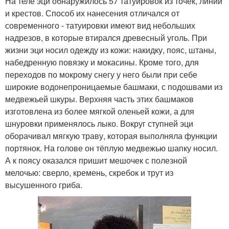
На теле эци обнаружилось 57 татуировок из точек, линий
и крестов. Способ их нанесения отличался от
современного - татуировки имеют вид небольших
надрезов, в которые втирался древесный уголь. При
жизни эци носил одежду из кожи: накидку, пояс, штаны,
набедренную повязку и мокасины. Кроме того, для
переходов по мокрому снегу у него были при себе
широкие водонепроницаемые башмаки, с подошвами из
медвежьей шкуры. Верхняя часть этих башмаков
изготовлена из более мягкой оленьей кожи, а для
шнуровки применялось лыко. Вокруг ступней эци
оборачивал мягкую траву, которая выполняла функции
портянок. На голове он тёплую медвежью шапку носил.
А к поясу оказался пришит мешочек с полезной
мелочью: сверло, кремень, скребок и трут из
высушенного гриба.