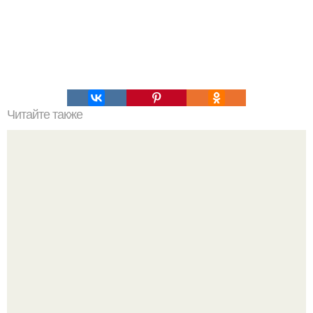
Читайте также
Об американской школьнице, возможно,
предотвратившей войну между Ссср и США.